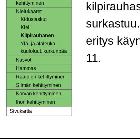
kilpirauhas
kehittyminen
Nielukaaret
Kidustaskut
surkastuu.
Kieli
Kilpirauhanen
eritys käyn
Ylä- ja alaleuka,
kuuloluut, kurkunpää
11.
Kasvot
Hammas
Raajojen kehittyminen
Silmän kehittyminen
Korvan kehittyminen
Ihon kehittyminen
Sivukartta