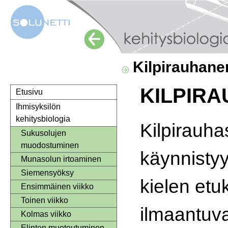
Kilpirauhane
KILPIR
Etusivu
Ihmisyksilön
kehitysbiologia
Kilpirauha
Sukusolujen
muodostuminen
käynnistyy
Munasolun irtoaminen
Siemensyöksy
kielen et
Ensimmäinen viikko
Toinen viikko
ilmaantuv
Kolmas viikko
Elinten muotoutuminen