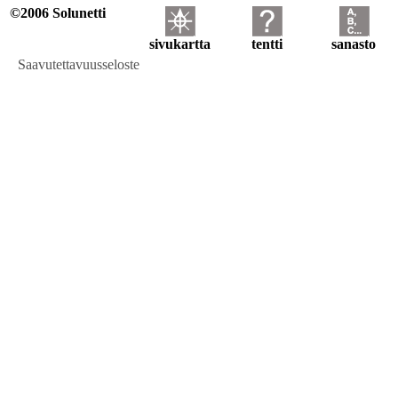
©2006 Solunetti
sivukartta
tentti
sanasto
Saavutettavuusseloste