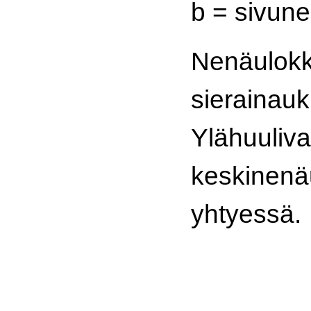
b = sivun
Nenäulokke
sierainauk
Ylähuuliv
keskinenä
yhtyessä.