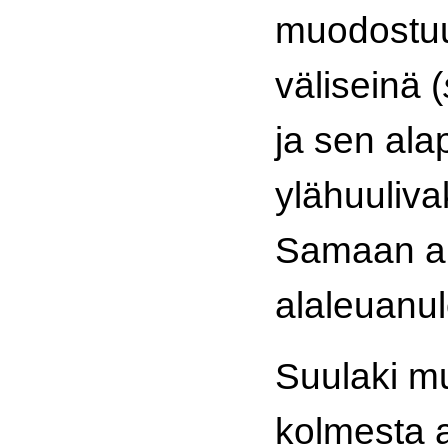
muodostuu
väliseinä (
ja sen ala
ylähuuliva
Samaan ai
alaleuanul
Suulaki m
kolmesta 