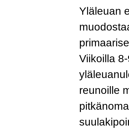
Yläleuan 
muodosta
primaaris
Viikoilla 8
yläleuanu
reunoille
pitkänomais
suulakipo