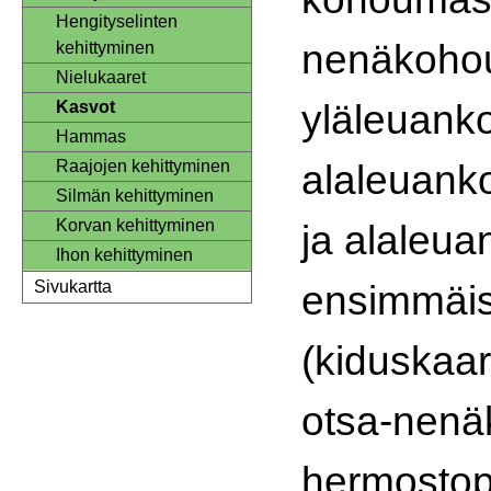
Hengityselinten
nenäkohou
kehittyminen
Nielukaaret
yläleuank
Kasvot
Hammas
alaleuank
Raajojen kehittyminen
Silmän kehittyminen
Korvan kehittyminen
ja alaleu
Ihon kehittyminen
ensimmäis
Sivukartta
(kiduskaar
otsa-nen
hermostop