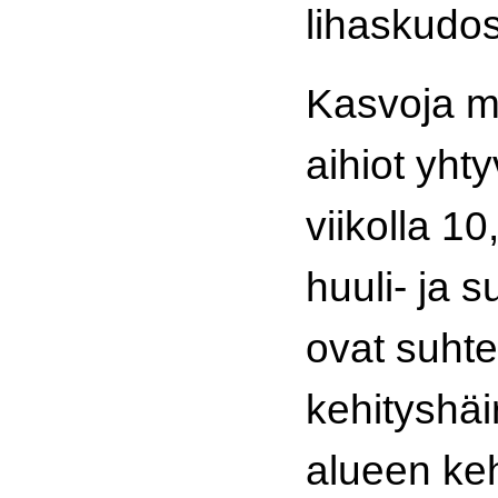
lihaskudos
Kasvoja m
aihiot yht
viikolla 10
huuli- ja s
ovat suhtee
kehityshäi
alueen keh