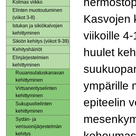
hermostop
Kolmas viikko
Elinten muotoutuminen
Kasvojen k
(viikot 3-8)
Istukan ja sikiökalvojen
viikoille 4
kehittyminen
Sikiön kehitys (viikot 9-39)
huulet kehi
Kehityshäiriöt
Elinjärjestelmien
kehittyminen
suukuopan
Ruuansulatuskanavan
kehittyminen
ympärille
Virtsanerityselinten
kehittyminen
epiteelin
Sukupuolielinten
kehittyminen
mesenkym
Sydän- ja
verisuonijärjestelmän
kohoumast
kehitys