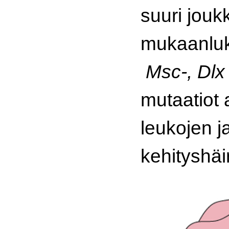
suuri jouk
mukaanlu
Msc-, Dl
mutaatiot 
leukojen 
kehityshäir