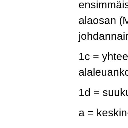
ensimmäis
alaosan (M
johdannai
1c = yhte
alaleuank
1d = suuk
a = keski