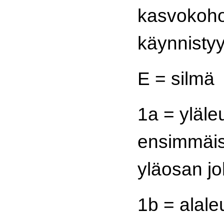
kasvokoho
käynnistyy 
E = silmä
1a = yläl
ensimmäis
yläosan j
1b = alal