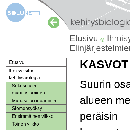
Etusivu
Ihmis
Elinjärjestelmi
KASVOT
Etusivu
Ihmisyksilön
kehitysbiologia
Suurin os
Sukusolujen
muodostuminen
alueen me
Munasolun irtoaminen
Siemensyöksy
peräisin
Ensimmäinen viikko
Toinen viikko