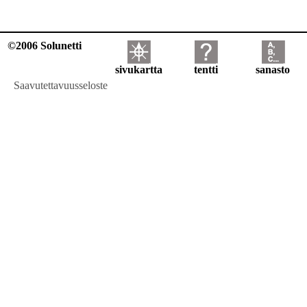
©2006 Solunetti
sivukartta
tentti
sanasto
Saavutettavuusseloste