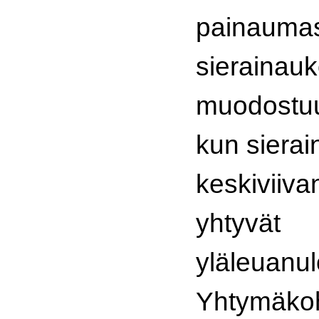
painaumas
sierainauk
muodostuu 
kun siera
keskiviiva
yhtyvät
yläleuanul
Yhtymäko