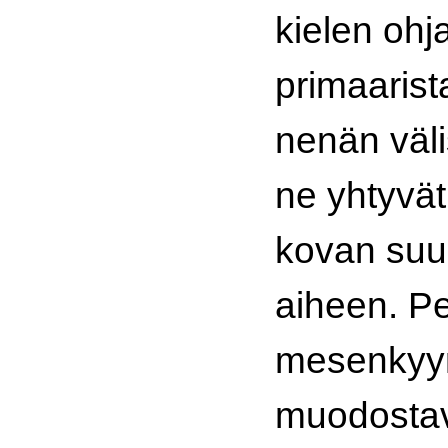
kielen ohj
primaarist
nenän väl
ne yhtyvä
kovan suu
aiheen. P
mesenkyym
muodosta