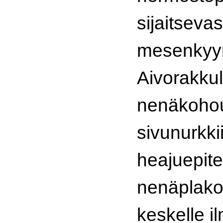
sijaitsevas
mesenkyym
Aivorakkul
nenäkoh
sivunurkki
heajuepit
nenäplakoi
keskelle i