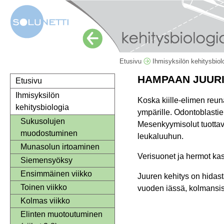
Etusivu
Ihmisyksilön kehitysbio
HAMPAAN JUUR
Etusivu
Ihmisyksilön
Koska kiille-elimen reu
kehitysbiologia
ympärille. Odontoblasti
Sukusolujen
Mesenkyymisolut tuottava
muodostuminen
leukaluuhun.
Munasolun irtoaminen
Verisuonet ja hermot ka
Siemensyöksy
Ensimmäinen viikko
Juuren kehitys on hidas
Toinen viikko
vuoden iässä, kolmansi
Kolmas viikko
Elinten muotoutuminen