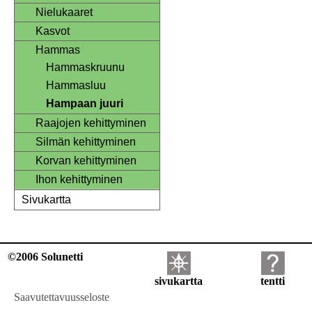
Nielukaaret
Kasvot
Hammas
Hammaskruunu
Hammasluu
Hampaan juuri
Raajojen kehittyminen
Silmän kehittyminen
Korvan kehittyminen
Ihon kehittyminen
Sivukartta
©2006 Solunetti
sivukartta
tentti
Saavutettavuusseloste