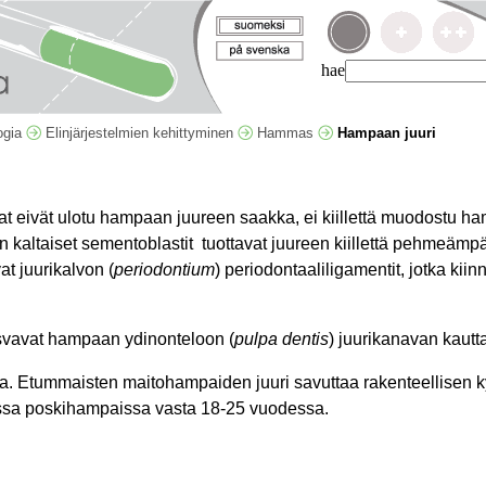
hae
logia
Elinjärjestelmien kehittyminen
Hammas
Hampaan juuri
I
nat eivät ulotu hampaan juureen saakka, ei kiillettä muodostu h
en kaltaiset sementoblastit tuottavat juureen kiillettä pehmeä
t juurikalvon (
periodontium
) periodontaaliligamentit, jotka kii
svavat hampaan ydinonteloon (
pulpa dentis
) juurikanavan kautt
ta. Etummaisten maitohampaiden juuri savuttaa rakenteellisen 
ssa poskihampaissa vasta 18-25 vuodessa.