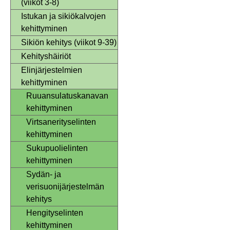
(viikot 3-8)
Istukan ja sikiökalvojen
kehittyminen
Sikiön kehitys (viikot 9-39)
Kehityshäiriöt
Elinjärjestelmien
kehittyminen
Ruuansulatuskanavan
kehittyminen
Virtsanerityselinten
kehittyminen
Sukupuolielinten
kehittyminen
Sydän- ja
verisuonijärjestelmän
kehitys
Hengityselinten
kehittyminen