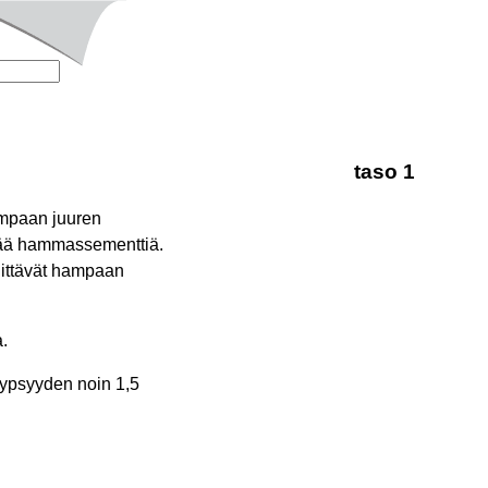
taso 1
ampaan juuren
mpää hammassementtiä.
nnittävät hampaan
a.
kypsyyden noin 1,5