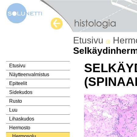
Etusivu
Herm
Selkäydinher
SELKÄY
Etusivu
Näytteenvalmistus
(SPINAA
Epiteelit
Sidekudos
Rusto
Luu
Lihaskudos
Hermosto
Hermosolu