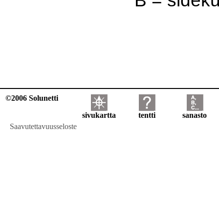
©2006 Solunetti
sivukartta
tentti
sanasto
Saavutettavuusseloste