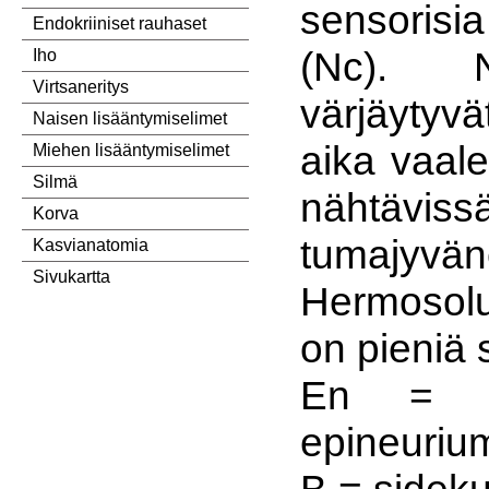
sensoris
Endokriiniset rauhaset
(Nc). N
Iho
Virtsaneritys
värjäytyv
Naisen lisääntymiselimet
aika vaale
Miehen lisääntymiselimet
Silmä
nähtäv
Korva
tumajyvän
Kasvianatomia
Sivukartta
Hermosol
on pieniä s
En = si
epineuriu
B = sidek