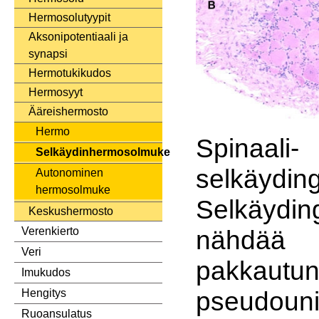
Hermosolutyypit
Aksonipotentiaali ja
synapsi
Hermotukikudos
Hermosyyt
Ääreishermosto
Hermo
Spina
Selkäydinhermosolmuke
selkäydin
Autonominen
hermosolmuke
Selkäydin
Keskushermosto
nähdä
Verenkierto
Veri
pakkautun
Imukudos
pseudouni
Hengitys
Ruoansulatus