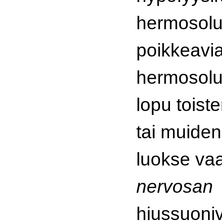
hermosolu
poikkeavia,
hermosolu
lopu toist
tai muide
luokse va
nervosan
hiussuoni