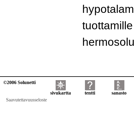
hypotala
tuottamille
hermosoluer
©2006 Solunetti
sivukartta
tentti
sanasto
Saavutettavuusseloste