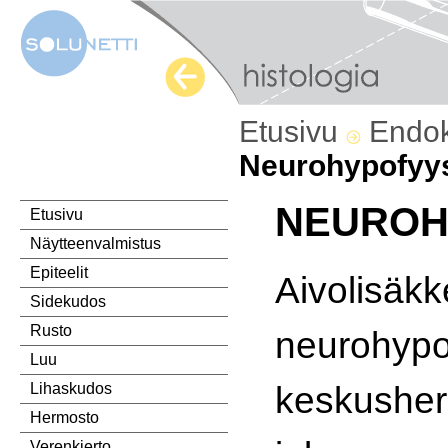
Etusivu
Endok
Neurohypofyy
NEUROH
Etusivu
Näytteenvalmistus
Epiteelit
Aivolisäkk
Sidekudos
Rusto
neurohypo
Luu
keskusher
Lihaskudos
Hermosto
Verenkierto