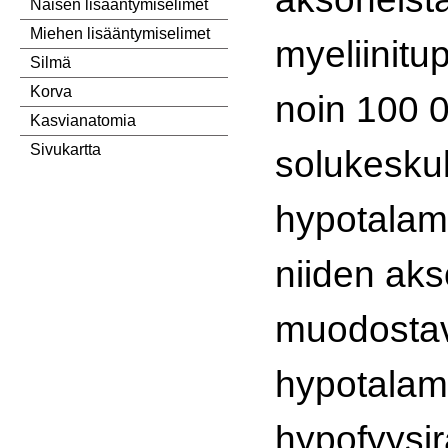
Naisen lisääntymiselimet
Miehen lisääntymiselimet
myeliinitu
Silmä
Korva
noin 100 
Kasvianatomia
Sivukartta
solukesku
hypotalam
niiden aks
muodosta
hypotalam
hypofyysi