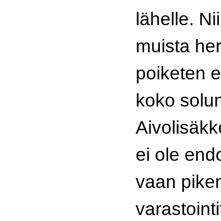
lähelle. Ni
muista he
poiketen e
koko solun
Aivolisäk
ei ole endo
vaan pike
varastointi