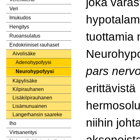
joka varas
Veri
hypotala
Imukudos
Hengitys
tuottamia 
Ruoansulatus
Endokriiniset rauhaset
Neurohypo
Aivolisäke
Adenohypofyysi
pars nerv
Neurohypofyysi
Käpylisäke
erittävistä
Kilpirauhanen
Lisäkilpirauhanen
hermosolup
Lisämunuainen
Langerhansin saareke
niihin joht
Iho
Virtsaneritys
aksoneista,