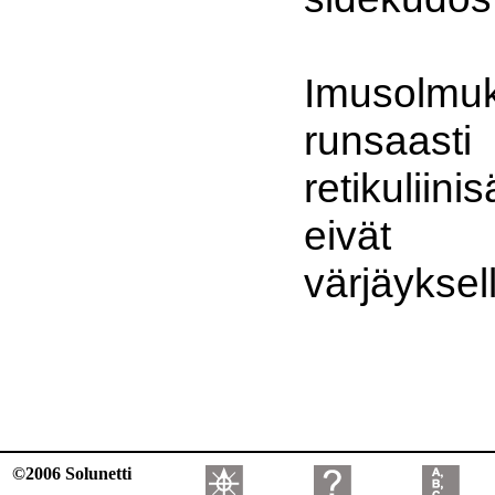
Imusolm
runsaasti
retikuliin
eivät
värjäyksel
©2006 Solunetti