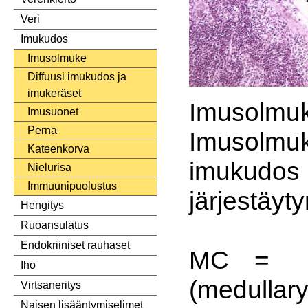
Veri
Imukudos
Imusolmuke
Diffuusi imukudos ja
imukeräset
Imusol
Imusuonet
Perna
Imusolmu
Kateenkorva
imuku
Nielurisa
Immuunipuolustus
järjestäyty
Hengitys
Ruoansulatus
Endokriiniset rauhaset
MC = 
Iho
(medullary
Virtsaneritys
Naisen lisääntymiselimet