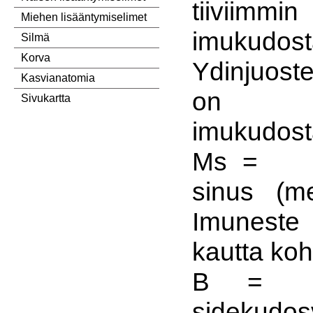
tiiviimmi
Miehen lisääntymiselimet
imukudost
Silmä
Korva
Ydinjuost
Kasvianatomia
on l
Sivukartta
imukudost
Ms = me
sinus (me
Imuneste 
kautta koht
B
sidekudos