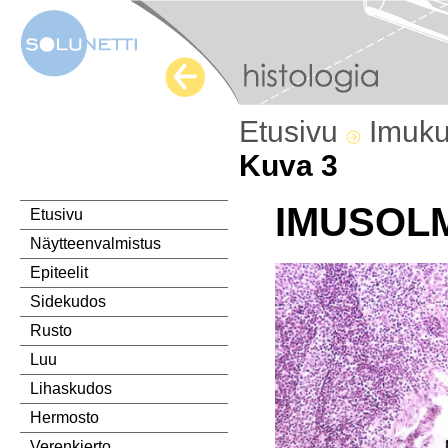
Etusivu
Imuk
Kuva 3
IMUSOL
Etusivu
Näytteenvalmistus
Epiteelit
Sidekudos
Rusto
Luu
Lihaskudos
Hermosto
Verenkierto