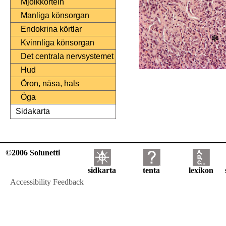
Mjölkkörteln
Manliga könsorgan
Endokrina körtlar
Kvinnliga könsorgan
Det centrala nervsystemet
Hud
Öron, näsa, hals
Öga
Sidakarta
©2006 Solunetti
sidkarta
tenta
lexikon
Accessibility Feedback