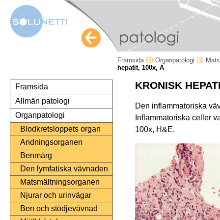
Framsida
Organpatologi
Mats
hepatit, 100x, A
KRONISK HEPAT
Framsida
Allmän patologi
Den inflammatoriska vävn
Organpatologi
Inflammatoriska celler v
Blodkretsloppets organ
100x, H&E.
Andningsorganen
Benmärg
Den lymfatiska vävnaden
Matsmältningsorganen
Njurar och urinvägar
Ben och stödjevävnad