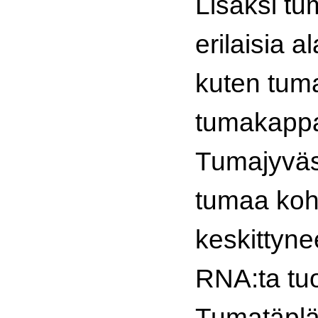
Lisäksi t
erilaisia a
kuten tuma
tumakappa
Tumajyväs
tumaa koht
keskittyne
RNA:ta tuo
Tumatäplä