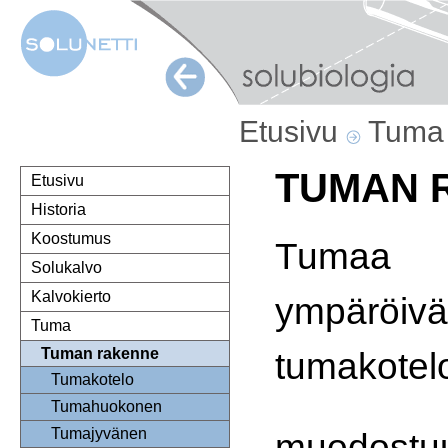
Etusivu
Tum
TUMAN 
Etusivu
Historia
Koostumus
Tumaa
Solukalvo
Kalvokierto
ympäröivä
Tuma
tumakotel
Tuman rakenne
Tumakotelo
Tumahuokonen
Tumajyvänen
muodostu