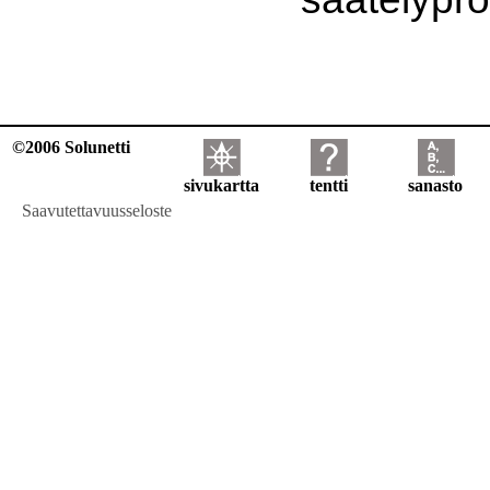
©2006 Solunetti
sivukartta
tentti
sanasto
Saavutettavuusseloste