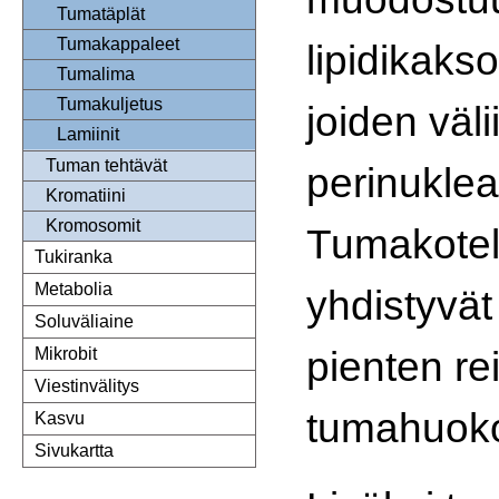
Tumatäplät
Tumakappaleet
lipidikaks
Tumalima
Tumakuljetus
joiden väli
Lamiinit
Tuman tehtävät
perinukleaa
Kromatiini
Kromosomit
Tumakotel
Tukiranka
Metabolia
yhdistyvät 
Soluväliaine
pienten re
Mikrobit
Viestinvälitys
tumahuoko
Kasvu
Sivukartta