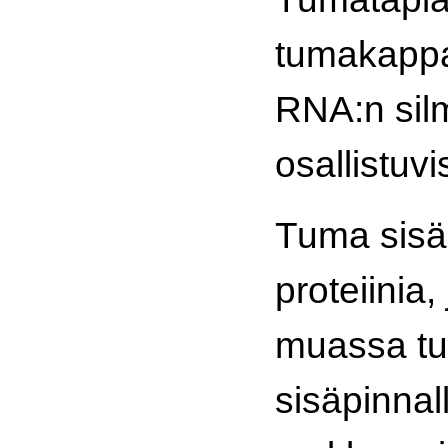
tumakappa
RNA:n sil
osallistuvi
Tuma sisäl
proteiinia
muassa tu
sisäpinnal