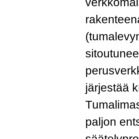
verkkoma
rakenteen
(tumalevy
sitoutune
perusverkk
järjestää k
Tumalima
paljon ent
säätelypro