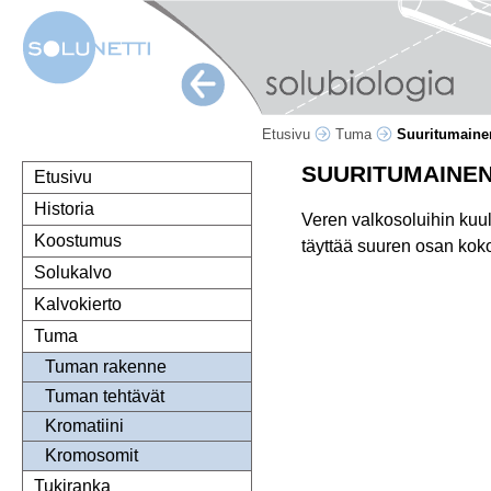
Etusivu
Tuma
Suuritumaine
SUURITUMAINE
Etusivu
Historia
Veren valkosoluihin kuul
Koostumus
täyttää suuren osan koko
Solukalvo
Kalvokierto
Tuma
Tuman rakenne
Tuman tehtävät
Kromatiini
Kromosomit
Tukiranka