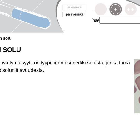
hae
n solu
N SOLU
uva lymfosyytti on tyypillinen esimerkki solusta, jonka tuma
 solun tilavuudesta.