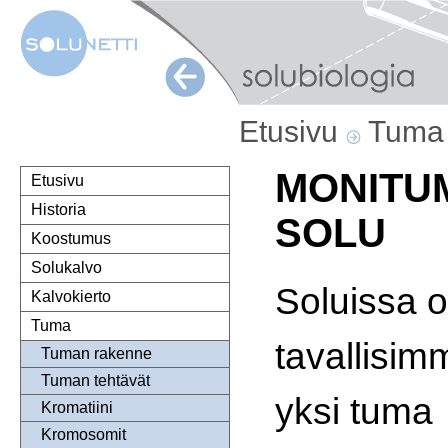
Etusivu
Tum
MONITU
Etusivu
Historia
SOLU
Koostumus
Solukalvo
Soluissa 
Kalvokierto
Tuma
tavallisim
Tuman rakenne
Tuman tehtävät
yksi tuma
Kromatiini
Kromosomit