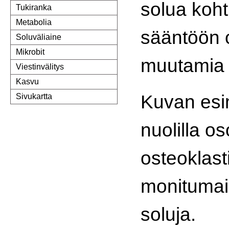
solua koht
Tukiranka
Metabolia
sääntöön 
Soluväliaine
Mikrobit
muutamia 
Viestinvälitys
Kasvu
Kuvan esi
Sivukartta
nuolilla os
osteoklast
monitumai
soluja.