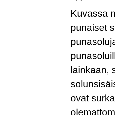
Kuvassa n
punaiset s
punasoluja
punasoluil
lainkaan,
solunsisäi
ovat surk
olemattomi