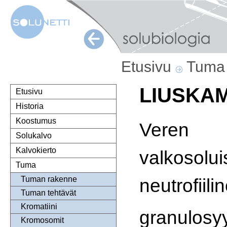
Etusivu
Tum
LIUSKA
Etusivu
Historia
Koostumus
Veren
Solukalvo
Kalvokierto
valkosolui
Tuma
neutrofiili
Tuman rakenne
Tuman tehtävät
Kromatiini
granulosyy
Kromosomit