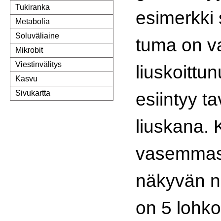
Tukiranka
esimerkki 
Metabolia
Soluväliaine
tuma on v
Mikrobit
Viestinvälitys
liuskoittu
Kasvu
esiintyy ta
Sivukartta
liuskana.
vasemmas
näkyvän ne
on 5 lohko