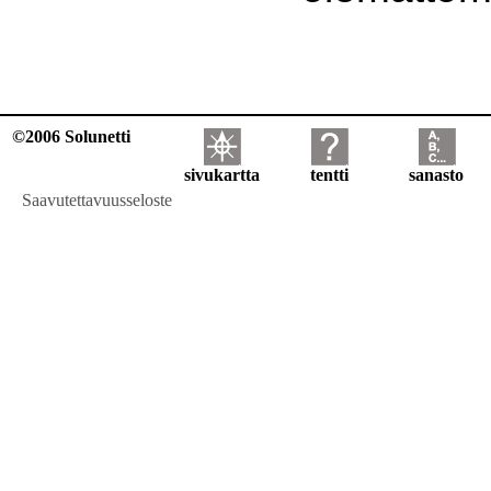
©2006 Solunetti
sivukartta
tentti
sanasto
Saavutettavuusseloste