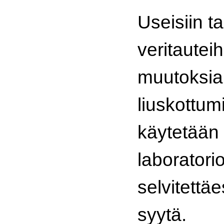
Useisiin ta
veritauteihi
muutoksia 
liuskottum
käytetään 
laboratori
selvitettä
syytä.