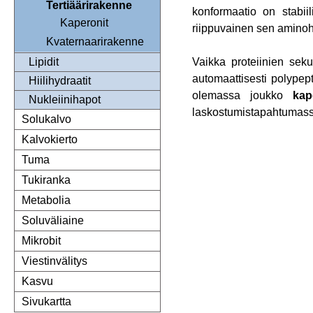
Tertiäärirakenne
konformaatio on stabiil
Kaperonit
riippuvainen sen amino
Kvaternaarirakenne
Vaikka proteiinien seku
Lipidit
automaattisesti polypep
Hiilihydraatit
olemassa joukko
kap
Nukleiinihapot
laskostumistapahtumass
Solukalvo
Kalvokierto
Tuma
Tukiranka
Metabolia
Soluväliaine
Mikrobit
Viestinvälitys
Kasvu
Sivukartta