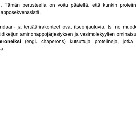
i. Tämän perusteella on voitu päätellä, että kunkin proteiin
happosekvenssistä.
ndaari- ja tertiäärirakenteet ovat itseohjautuvia, ts. ne muo
tidiketjun aminohappojärjestyksen ja vesimolekyylien ominai
eroneiksi
(engl. chaperons) kutsuttuja proteiineja, jotka 
a.