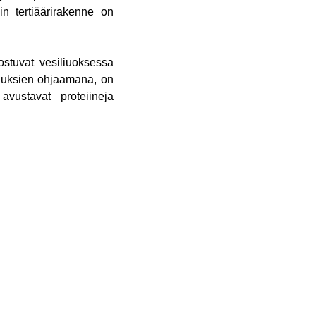
in tertiäärirakenne on
dostuvat vesiliuoksessa
suuksien ohjaamana, on
avustavat proteiineja