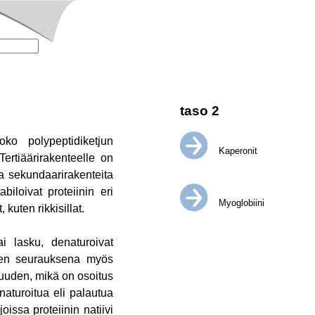
taso 2
ko polypeptidiketjun
Kaperonit
Tertiäärirakenteelle on
ia sekundaarirakenteita
iloivat proteiinin eri
Myoglobiini
kuten rikkisillat.
ai lasku, denaturoivat
a sen seurauksena myös
suuden, mikä on osoitus
naturoitua eli palautua
oissa proteiinin natiivi