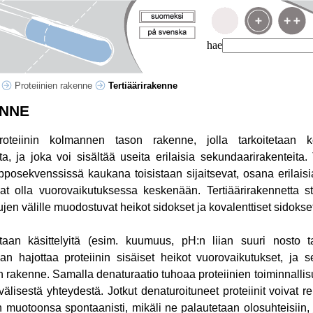
hae
t
Proteiinien rakenne
Tertiäärirakenne
ENNE
roteiinin kolmannen tason rakenne, jolla tarkoitetaan ko
ta, ja joka voi sisältää useita erilaisia sekundaarirakenteita. 
apposekvenssissä kaukana toisistaan sijaitsevat, osana erilais
t olla vuorovaikutuksessa keskenään. Tertiäärirakennetta stab
n välille muodostuvat heikot sidokset ja kovalenttiset sidokset, 
etaan käsittelyitä (esim. kuumuus, pH:n liian suuri nosto t
daan hajottaa proteiinin sisäiset heikot vuorovaikutukset, j
en rakenne. Samalla denaturaatio tuhoaa proteiinien toiminnalli
älisestä yhteydestä. Jotkut denaturoituneet proteiinit voivat re
n muotoonsa spontaanisti, mikäli ne palautetaan olosuhteisiin, j