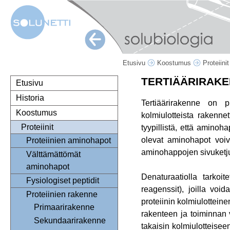
Etusivu
Koostumus
Proteiini
TERTIÄÄRIRAK
Etusivu
Historia
Tertiäärirakenne on p
Koostumus
kolmiulotteista rakennet
Proteiinit
tyypillistä, että aminoh
olevat aminohapot voiva
Proteiinien aminohapot
aminohappojen sivuketjuje
Välttämättömät
aminohapot
Denaturaatiolla tarkoit
Fysiologiset peptidit
reagenssit), joilla voi
Proteiinien rakenne
proteiinin kolmiulottein
Primaarirakenne
rakenteen ja toiminnan v
Sekundaarirakenne
takaisin kolmiulotteisee