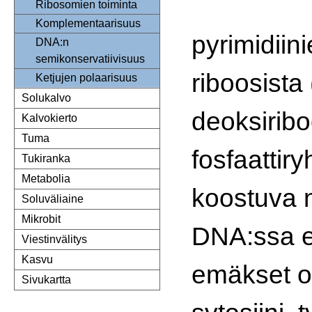
Ribosomien toiminta
Komplementaarisuus
pyrimidiin
DNA:n
semikonservatiivisuus
riboosista
Ketjujen polaarisuus
Solukalvo
deoksiribo
Kalvokierto
Tuma
fosfaattir
Tukiranka
Metabolia
koostuva n
Soluväliaine
Mikrobit
DNA:ssa e
Viestinvälitys
Kasvu
emäkset o
Sivukartta