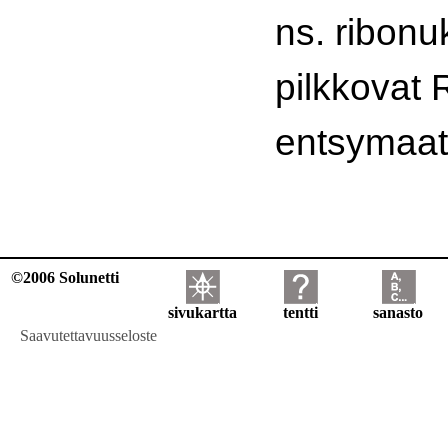
ns. ribonu
pilkkovat 
entsymaatt
©2006 Solunetti
sivukartta
tentti
sanasto
Saavutettavuusseloste