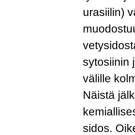
urasiilin) v
muodostuu
vetysidost
sytosiinin 
välille kol
Näistä jä
kemiallise
sidos. Oik