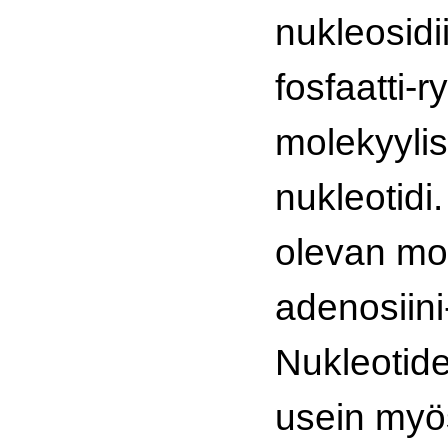
nukleosidii
fosfaatti-
molekyylis
nukleotidi
olevan mol
adenosiini
Nukleotide
usein myö