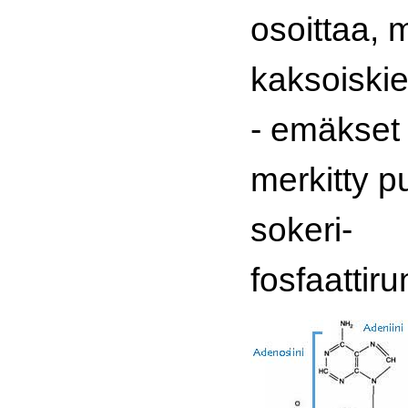
osoittaa, 
kaksoiskie
- emäkset
merkitty p
sokeri-
fosfaattiru