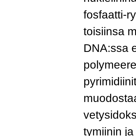
fosfaatti-
toisiinsa
DNA:ssa er
polymeerejä
pyrimidiini
muodostaa
vetysidoksi
tymiinin ja