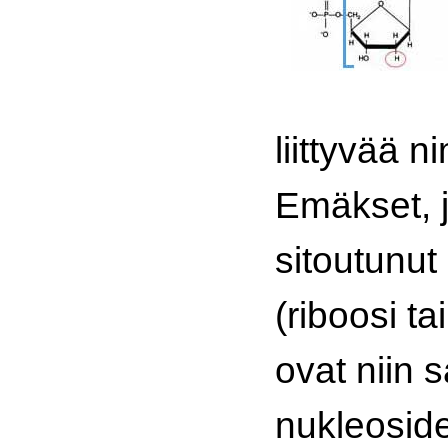
liittyvää n
Emäkset, j
sitoutunut
(riboosi ta
ovat niin 
nukleosid