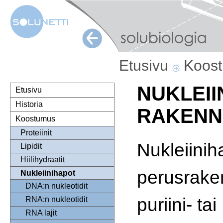
Etusivu
Koos
NUKLEI
Etusivu
Historia
RAKENN
Koostumus
Proteiinit
Nukleiini
Lipidit
Hiilihydraatit
perusrake
Nukleiinihapot
DNA:n nukleotidit
puriini- tai
RNA:n nukleotidit
RNA lajit