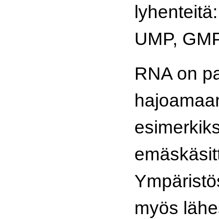
lyhenteitä
UMP, GMP
RNA on pa
hajoamaa
esimerkiks
emäskäsitt
Ympärist
myös lähe