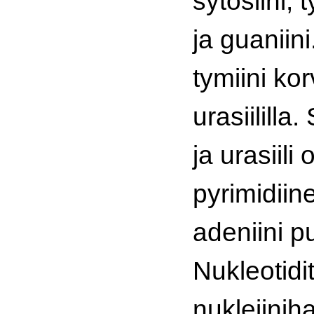
sytosiini, 
ja guaniin
tymiini ko
urasiililla.
ja urasiili 
pyrimidiine
adeniini pu
Nukleotidit 
nukleiinih