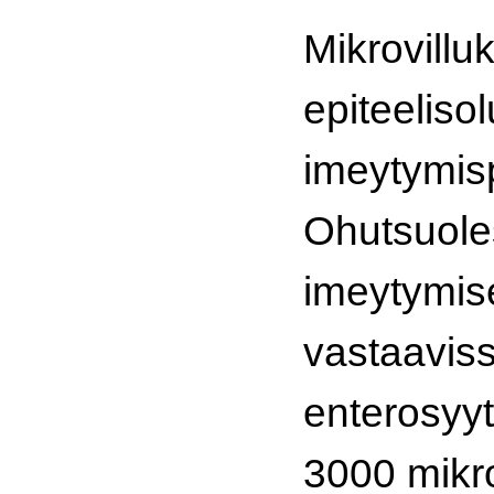
Mikrovilluk
epiteeliso
imeytymisp
Ohutsuole
imeytymis
vastaaviss
enterosyyt
3000 mikro