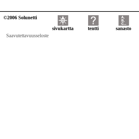
©2006 Solunetti
sivukartta
tentti
sanasto
Saavutettavuusseloste