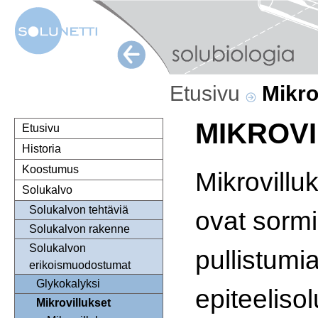
Etusivu
Mikro
MIKROV
Etusivu
Historia
Koostumus
Mikrovillu
Solukalvo
Solukalvon tehtäviä
ovat sorm
Solukalvon rakenne
Solukalvon
pullistumi
erikoismuodostumat
Glykokalyksi
epiteeliso
Mikrovillukset