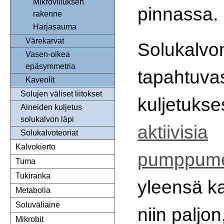
Mikrovilluksen
pinnassa.
rakenne
Harjasauma
Värekarvat
Solukalvon
Vasen-oikea
epäsymmetria
tapahtuva
Kaveolit
Solujen väliset liitokset
kuljetukse
Aineiden kuljetus
solukalvon läpi
aktiivisia
Solukalvoteoriat
Kalvokierto
pumppume
Tuma
Tukiranka
yleensä ka
Metabolia
Soluväliaine
niin paljon
Mikrobit