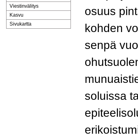
Viestinvälitys
osuus pin
Kasvu
Sivukartta
kohden voi
senpä vuo
ohutsuolen
munuaisti
soluissa t
epiteeliso
erikoistum