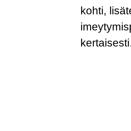
kohti, lisä
imeytymisp
kertaisesti