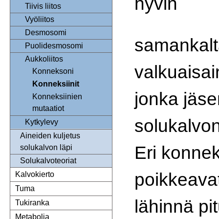
hyvin
Tiivis liitos
Vyöliitos
Desmosomi
samankalt
Puolidesmosomi
Aukkoliitos
valkuaisa
Konneksoni
Konneksiinit
jonka jäse
Konneksiinien
mutaatiot
solukalvon
Kytkylevy
Aineiden kuljetus
Eri konneks
solukalvon läpi
Solukalvoteoriat
poikkeavat
Kalvokierto
Tuma
lähinnä pi
Tukiranka
Metabolia