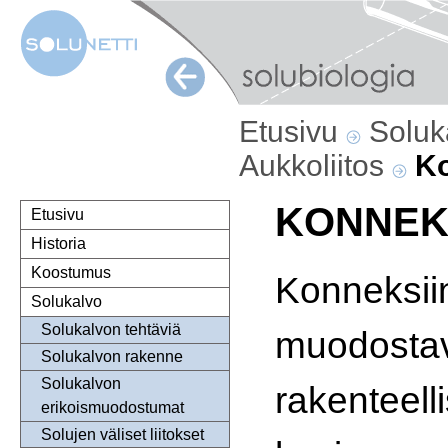
Etusivu
Soluk
Aukkoliitos
Ko
KONNEKS
Etusivu
Historia
Koostumus
Konneksiin
Solukalvo
Solukalvon tehtäviä
muodosta
Solukalvon rakenne
Solukalvon
rakenteelli
erikoismuodostumat
Solujen väliset liitokset