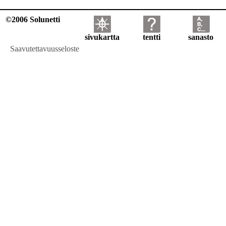
©2006 Solunetti
sivukartta
tentti
sanasto
Saavutettavuusseloste