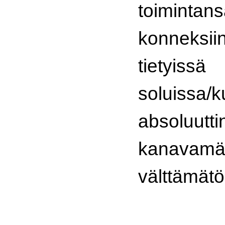
toimintan
konneksiini
tietyissä
soluissa/k
absoluutti
kanavamä
välttämätö