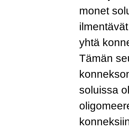
monet solu
ilmentävä
yhtä konne
Tämän se
konneksoni
soluissa o
oligomeere
konneksiin