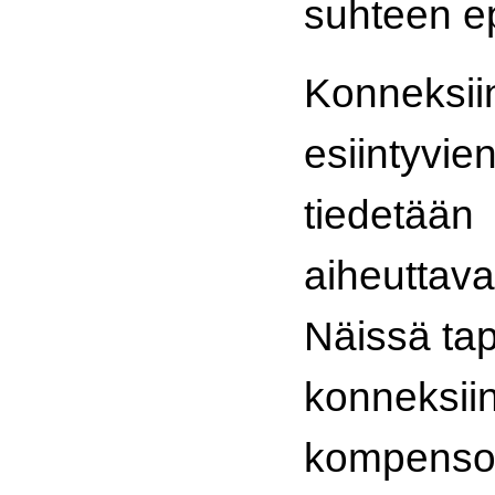
suhteen e
Konneksii
esiintyvie
tiedetään
aiheuttava
Näissä ta
konneksiin
kompenso