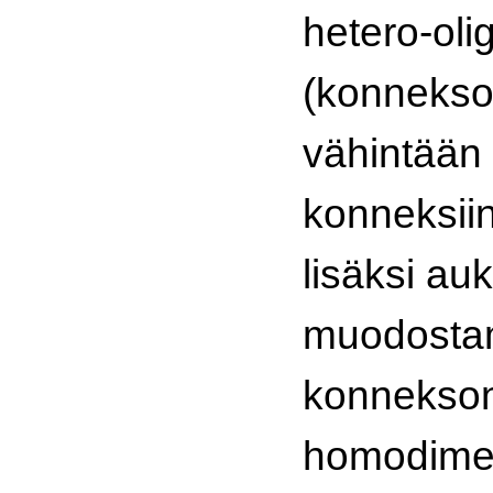
hetero-ol
(konnekso
vähintään 
konneksii
lisäksi au
muodostam
konneksoni
homodimee