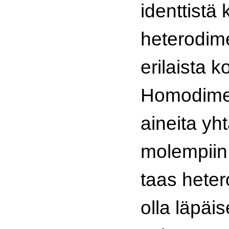
identtistä
heterodime
erilaista 
Homodimee
aineita yh
molempiin 
taas heter
olla läpäi