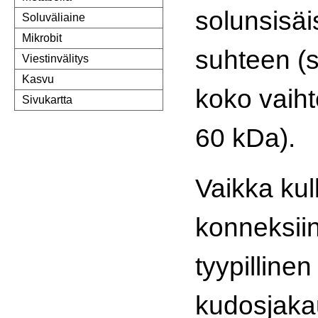
solunsisäi
Soluväliaine
Mikrobit
suhteen (s
Viestinvälitys
Kasvu
koko vaihte
Sivukartta
60 kDa).
Vaikka kul
konneksiin
tyypillinen
kudosjaka