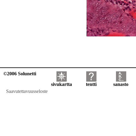
©2006 Solunetti
sivukartta
tentti
sanasto
Saavutettavuusseloste