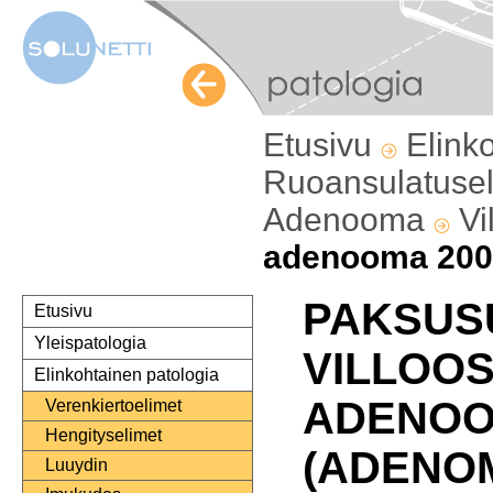
Etusivu
Elink
Ruoansulatuse
Adenooma
Vi
adenooma 200
PAKSUS
Etusivu
Yleispatologia
VILLOOS
Elinkohtainen patologia
ADENO
Verenkiertoelimet
Hengityselimet
(ADENO
Luuydin