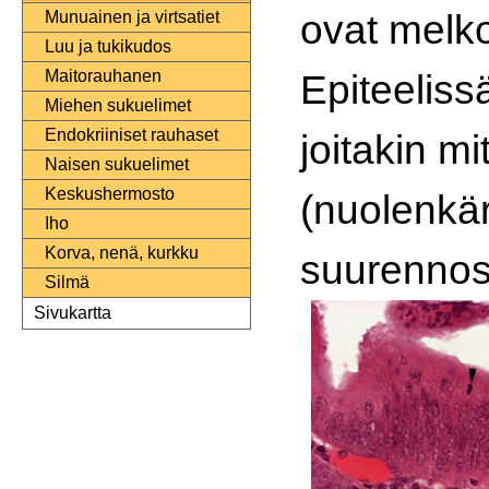
ovat melko
Munuainen ja virtsatiet
Luu ja tukikudos
Epiteelis
Maitorauhanen
Miehen sukuelimet
Endokriiniset rauhaset
joitakin m
Naisen sukuelimet
Keskushermosto
(nuolenkär
Iho
Korva, nenä, kurkku
suurennos
Silmä
Sivukartta