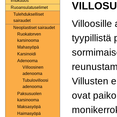
Imukudos
VILLOSU
Ruoansulatuselimet
Tulehdukselliset
Villoosill
sairaudet
Neoplastiset sairaudet
Ruokatorven
tyypillistä
karsinooma
Mahasyöpä
sormimaise
Karsinoidi
Adenooma
reunustama
Villoosinen
adenooma
Villusten 
Tubulovilloosi
adenooma
ovat paiko
Paksusuolen
karsinooma
monikerrok
Maksasyöpä
Haimasyöpä