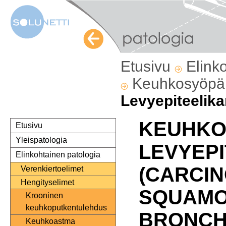
Etusivu
Elink
Keuhkosyöp
Levyepiteelik
KEUHKO
Etusivu
Yleispatologia
LEVYEP
Elinkohtainen patologia
(CARCI
Verenkiertoelimet
Hengityselimet
SQUAMO
Krooninen
keuhkoputkentulehdus
BRONCHI
Keuhkoastma