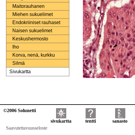
Maitorauhanen
Miehen sukuelimet
Endokriiniset rauhaset
Naisen sukuelimet
Keskushermosto
Iho
Korva, nenä, kurkku
Silmä
Sivukartta
©2006 Solunetti
sivukartta
tentti
sanasto
Saavutettavuusseloste