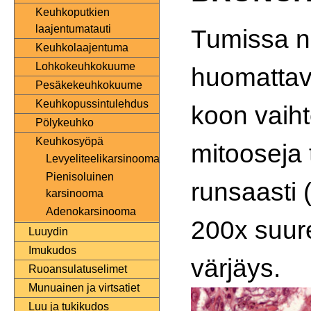
Keuhkoputkien
laajentumatauti
Tumissa 
Keuhkolaajentuma
Lohkokeuhkokuume
huomattav
Pesäkekeuhkokuume
Keuhkopussintulehdus
koon vaiht
Pölykeuhko
Keuhkosyöpä
mitooseja
Levyeliteelikarsinooma
Pienisoluinen
runsaasti 
karsinooma
Adenokarsinooma
200x suur
Luuydin
Imukudos
värjäys.
Ruoansulatuselimet
Munuainen ja virtsatiet
Luu ja tukikudos