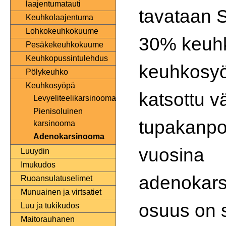
laajentumatauti
tavataan 
Keuhkolaajentuma
Lohkokeuhkokuume
30% keuhk
Pesäkekeuhkokuume
Keuhkopussintulehdus
keuhkosyö
Pölykeuhko
Keuhkosyöpä
katsottu vä
Levyeliteelikarsinooma
Pienisoluinen
tupakanpol
karsinooma
Adenokarsinooma
vuosina
Luuydin
Imukudos
adenokar
Ruoansulatuselimet
Munuainen ja virtsatiet
osuus on s
Luu ja tukikudos
Maitorauhanen