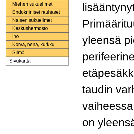
lisääntynyt
Miehen sukuelimet
Endokriiniset rauhaset
Primäärit
Naisen sukuelimet
Keskushermosto
yleensä pi
Iho
Korva, nenä, kurkku
Silmä
perifeerin
Sivukartta
etäpesäkke
taudin va
vaihees­s
on yleens