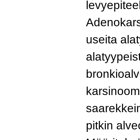
levyepitee
Adenokars
useita ala
alatyypeis
bronkioalv
karsinooma
saarekkein
pitkin alv