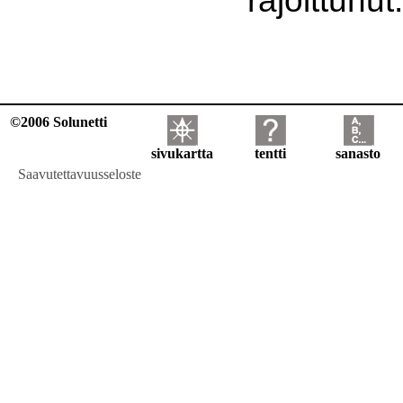
©2006 Solunetti
sivukartta
tentti
sanasto
Saavutettavuusseloste