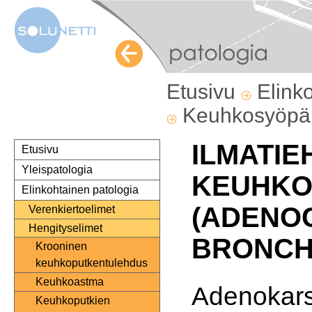
Etusivu
Elink
Keuhkosyöp
ILMATIE
Etusivu
Yleispatologia
KEUHKO
Elinkohtainen patologia
(ADENO
Verenkiertoelimet
Hengityselimet
BRONCH
Krooninen
keuhkoputkentulehdus
Keuhkoastma
Adenokar
Keuhkoputkien