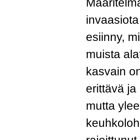
Määritelmä
invaasiota
esiinny, m
muista ala
kasvain on
erittävä ja
mutta yle
keuhkolo
rajoittunut.