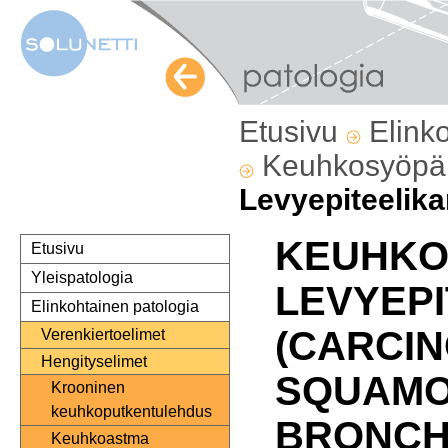
Etusivu
Elink
Keuhkosyöp
Levyepiteelik
KEUHKO
Etusivu
Yleispatologia
LEVYEP
Elinkohtainen patologia
(CARCI
Verenkiertoelimet
Hengityselimet
SQUAMO
Krooninen
keuhkoputkentulehdus
BRONCHI
Keuhkoastma