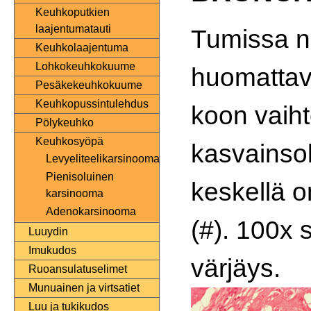
Keuhkoputkien
laajentumatauti
Tumissa 
Keuhkolaajentuma
Lohkokeuhkokuume
huomattav
Pesäkekeuhkokuume
Keuhkopussintulehdus
koon vaiht
Pölykeuhko
Keuhkosyöpä
kasvainso
Levyeliteelikarsinooma
Pienisoluinen
keskellä 
karsinooma
Adenokarsinooma
(#). 100x
Luuydin
Imukudos
värjäys.
Ruoansulatuselimet
Munuainen ja virtsatiet
Luu ja tukikudos