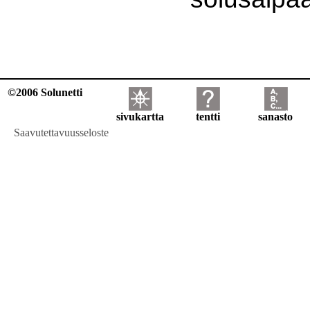
©2006 Solunetti
sivukartta
tentti
sanasto
Saavutettavuusseloste