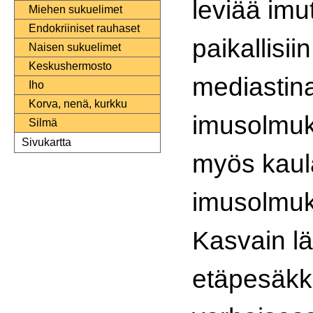
leviää imu
Miehen sukuelimet
Endokriiniset rauhaset
paikallisiin
Naisen sukuelimet
Keskushermosto
mediastina
Iho
Korva, nenä, kurkku
imusolmukk
Silmä
Sivukartta
myös kaul
imusolmukk
Kasvain l
etäpesäkk