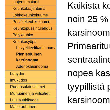
laajentumatauti
Kaikista 
Keuhkolaajentuma
Lohkokeuhkokuume
noin 25 % 
Pesäkekeuhkokuume
Keuhkopussintulehdus
karsinoom
Pölykeuhko
Keuhkosyöpä
Primaaritu
Levyeliteelikarsinooma
Pienisoluinen
sentraalin
karsinooma
Adenokarsinooma
nopea kasv
Luuydin
Imukudos
tyypillistä
Ruoansulatuselimet
Munuainen ja virtsatiet
karsinoom
Luu ja tukikudos
Maitorauhanen