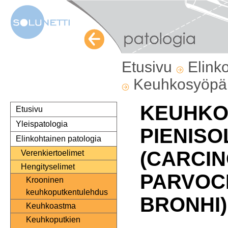
Etusivu
Elink
Keuhkosyöp
KEUHKO
Etusivu
Yleispatologia
PIENIS
Elinkohtainen patologia
(CARCI
Verenkiertoelimet
Hengityselimet
PARVOC
Krooninen
keuhkoputkentulehdus
BRONHI)
Keuhkoastma
Keuhkoputkien