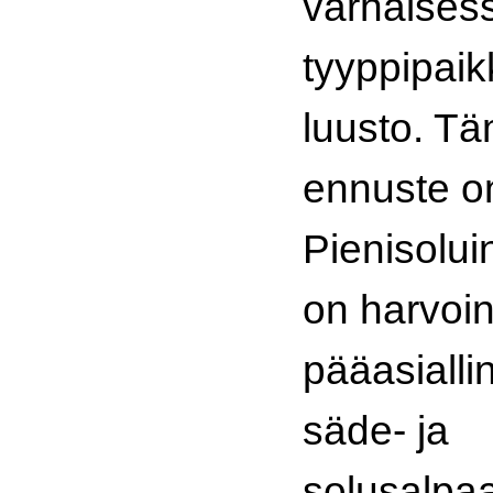
varhaises
tyyppipaik
luusto. T
ennuste o
Pienisolu
on harvoin
pääasialli
säde- ja
solusalpaa