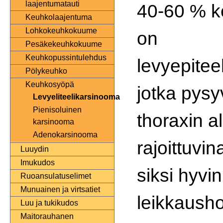
laajentumatauti
40-60 % k
Keuhkolaajentuma
Lohkokeuhkokuume
on
Pesäkekeuhkokuume
Keuhkopussintulehdus
levyepitee
Pölykeuhko
Keuhkosyöpä
jotka pys
Levyeliteelikarsinooma
Pienisoluinen
thoraxin a
karsinooma
Adenokarsinooma
rajoittuvin
Luuydin
Imukudos
siksi hyvin
Ruoansulatuselimet
Munuainen ja virtsatiet
leikkausho
Luu ja tukikudos
Maitorauhanen