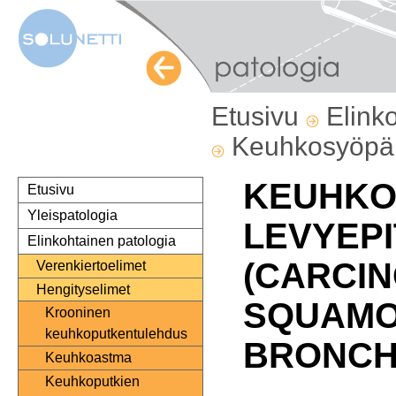
Etusivu
Elink
Keuhkosyöp
KEUHKO
Etusivu
Yleispatologia
LEVYEP
Elinkohtainen patologia
(CARCI
Verenkiertoelimet
Hengityselimet
SQUAMO
Krooninen
keuhkoputkentulehdus
BRONCH
Keuhkoastma
Keuhkoputkien