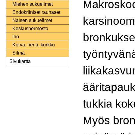
Makroskoo
Miehen sukuelimet
Endokriiniset rauhaset
karsinoo
Naisen sukuelimet
Keskushermosto
bronkukse
Iho
Korva, nenä, kurkku
työntyvän
Silmä
Sivukartta
liikakasvu
ääritapauk
tukkia ko
Myös bro