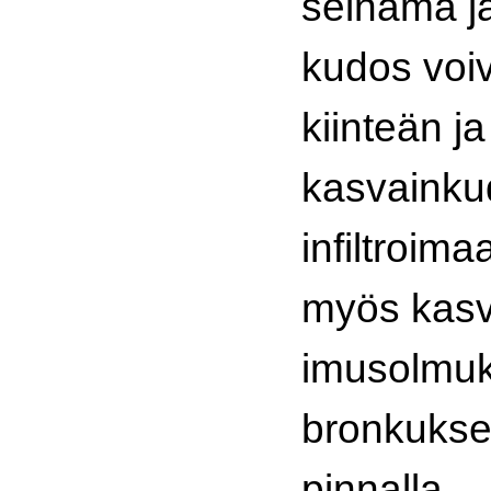
seinämä j
kudos voiv
kiinteän j
kasvaink
infiltroim
myös kas
imusolmuk
bronkukse
pinnalla.