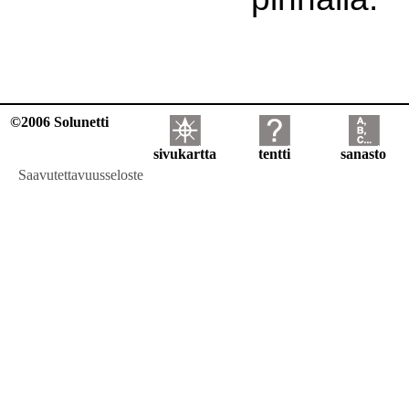
©2006 Solunetti
sivukartta
tentti
sanasto
Saavutettavuusseloste