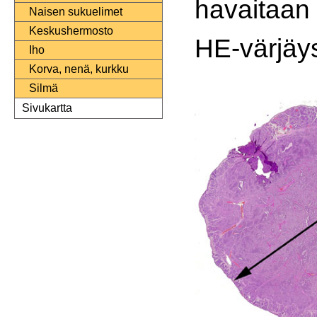
havaitaan 
Naisen sukuelimet
Keskushermosto
HE-värjäy
Iho
Korva, nenä, kurkku
Silmä
Sivukartta