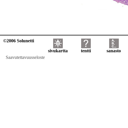
©2006 Solunetti
sivukartta
tentti
sanasto
Saavutettavuusseloste