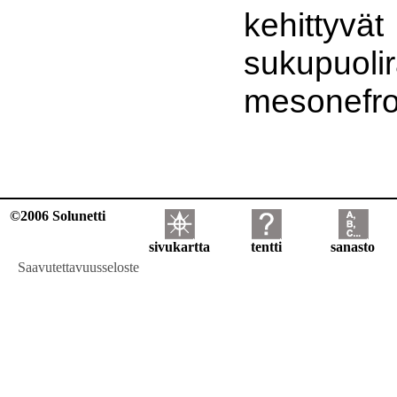
kehittyvät
sukupuolir
mesonefr
©2006 Solunetti
sivukartta
tentti
sanasto
Saavutettavuusseloste