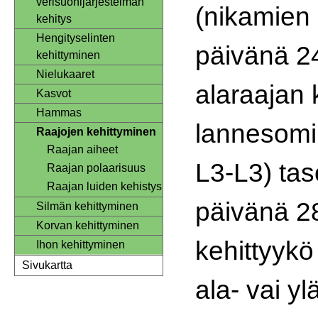
verisuonijärjestelmän
(nikamien 
kehitys
Hengityselinten
päivänä 2
kehittyminen
Nielukaaret
alaraajan 
Kasvot
Hammas
lannesomii
Raajojen kehittyminen
Raajan aiheet
L3-L3) tas
Raajan polaarisuus
Raajan luiden kehistys
päivänä 28
Silmän kehittyminen
Korvan kehittyminen
kehittyykö
Ihon kehittyminen
Sivukartta
ala- vai yl