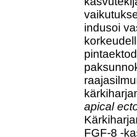
kasvutekij
vaikutukse
indusoi va
korkeudel
pintaektod
paksunnok
raajasilm
kärkiharj
apical ect
Kärkiharja
FGF-8 -kas