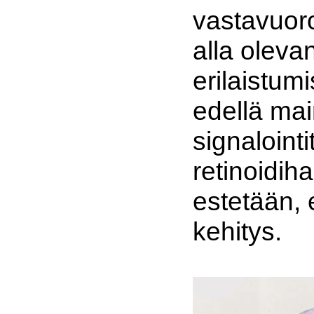
vastavuoro
alla olev
erilaistumi
edellä mai
signalointit
retinoidih
estetään, 
kehitys.