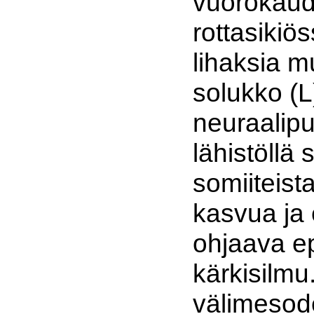
vuorokaud
rottasikiö
lihaksia 
solukko (L
neuraalipu
lähistöllä s
somiiteist
kasvua ja 
ohjaava ep
kärkisilmu
välimesod