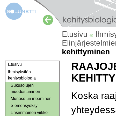
Etusivu
Ihmis
Elinjärjestelmi
kehittyminen
RAAJOJ
Etusivu
Ihmisyksilön
KEHITT
kehitysbiologia
Sukusolujen
muodostuminen
Koska raa
Munasolun irtoaminen
Siemensyöksy
yhteydess
Ensimmäinen viikko