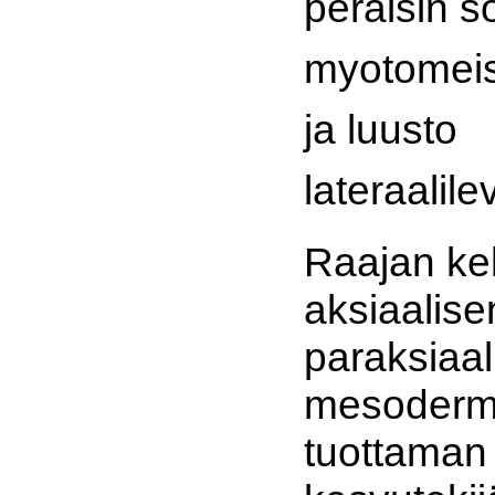
peräisin so
myotomeis
ja luusto
lateraalil
Raajan keh
aksiaalisen
paraksiaal
mesoderm
tuottaman