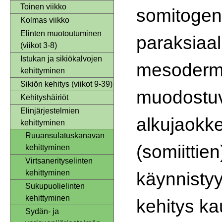
Toinen viikko
somitogene
Kolmas viikko
Elinten muotoutuminen
paraksiaal
(viikot 3-8)
Istukan ja sikiökalvojen
mesoderm
kehittyminen
Sikiön kehitys (viikot 9-39)
muodostu
Kehityshäiriöt
Elinjärjestelmien
alkujaokk
kehittyminen
Ruuansulatuskanavan
(somiittien
kehittyminen
Virtsanerityselinten
käynnistyy
kehittyminen
Sukupuolielinten
kehittyminen
kehitys ka
Sydän- ja