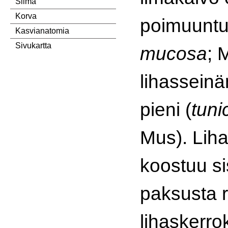
Silmä
Korva
poimuuntu
Kasvianatomia
Sivukartta
mucosa
; 
lihassein
pieni (
tuni
Mus). Lih
koostuu s
paksusta 
lihaskerro