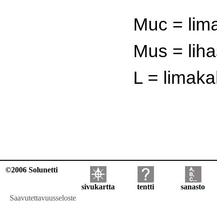
Muc = lim
Mus = liha
L = limaka
©2006 Solunetti
sivukartta
tentti
sanasto
Saavutettavuusseloste