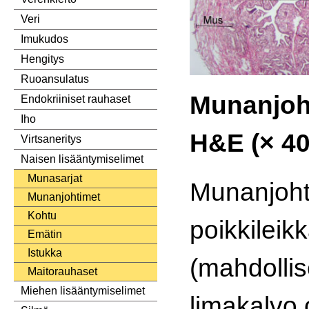
Veri
Imukudos
Hengitys
Ruoansulatus
Munanjoht
Endokriiniset rauhaset
Iho
H&E (× 40
Virtsaneritys
Naisen lisääntymiselimet
Munasarjat
Munanjoh
Munanjohtimet
Kohtu
poikkilei
Emätin
Istukka
(mahdollis
Maitorauhaset
Miehen lisääntymiselimet
limakalvo