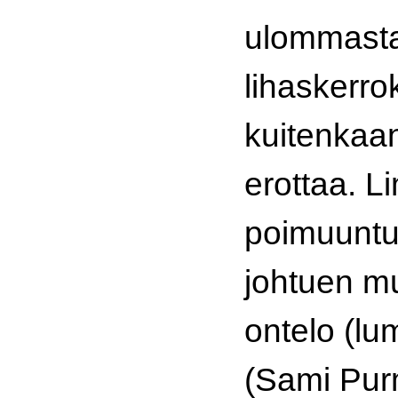
ulommasta 
lihaskerrok
kuitenkaan
erottaa. L
poimuuntu
johtuen m
ontelo (lu
(Sami Pur