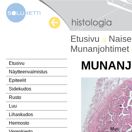
Etusivu
Naise
Munanjohtimet
MUNANJ
Etusivu
Näytteenvalmistus
Epiteelit
Sidekudos
Rusto
Luu
Lihaskudos
Hermosto
Verenkierto