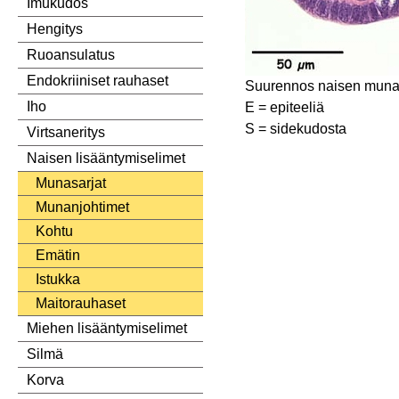
Imukudos
Hengitys
Ruoansulatus
Endokriiniset rauhaset
Suurennos naisen munan
Iho
E = epiteeliä
S = sidekudosta
Virtsaneritys
Naisen lisääntymiselimet
Munasarjat
Munanjohtimet
Kohtu
Emätin
Istukka
Maitorauhaset
Miehen lisääntymiselimet
Silmä
Korva