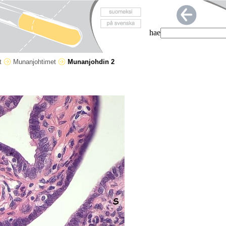
hae
et
Munanjohtimet
Munanjohdin 2