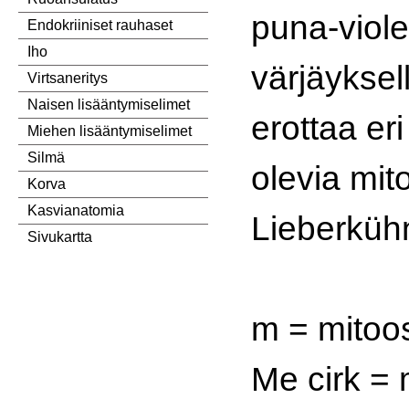
puna-viole
Endokriiniset rauhaset
Iho
värjäyksel
Virtsaneritys
Naisen lisääntymiselimet
erottaa er
Miehen lisääntymiselimet
Silmä
olevia mit
Korva
Kasvianatomia
Lieberkühn
Sivukartta
m = mitoo
Me cirk = 