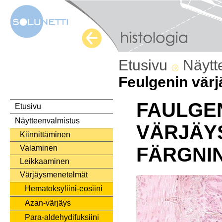
Etusivu
Näytt
Feulgenin värj
FAULGE
Etusivu
Näytteenvalmistus
VÄRJÄY
Kiinnittäminen
Valaminen
FÄRGNI
Leikkaaminen
Värjäysmenetelmät
Hematoksyliini-eosiini
Azan-värjäys
Para-aldehydifuksiini