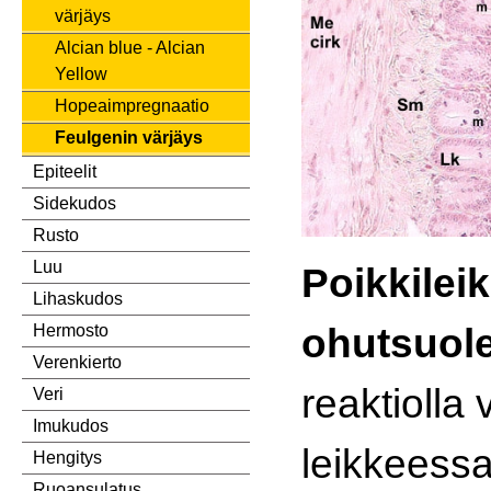
värjäys
Alcian blue - Alcian
Yellow
Hopeaimpregnaatio
Feulgenin värjäys
Epiteelit
Sidekudos
Rusto
Luu
Poikkilei
Lihaskudos
ohutsuol
Hermosto
Verenkierto
reaktiolla 
Veri
Imukudos
leikkeess
Hengitys
Ruoansulatus