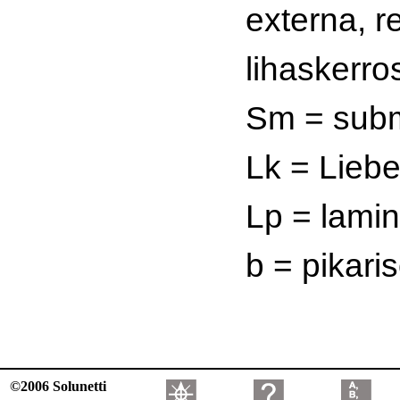
externa, 
lihaskerro
Sm = sub
Lk = Liebe
Lp = lamin
b = pikari
©2006 Solunetti