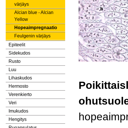
värjäys
Alcian blue - Alcian
Yellow
Hopeaimpregnaatio
Feulgenin värjäys
Epiteelit
Sidekudos
Rusto
Luu
Lihaskudos
Poikittais
Hermosto
Verenkierto
ohutsuol
Veri
Imukudos
hopeaimpr
Hengitys
Ruoansulatus