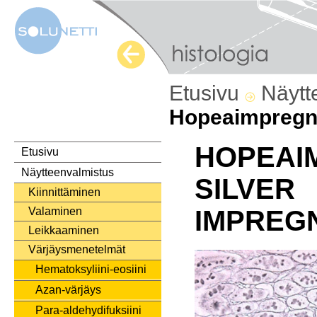
Etusivu
Näytt
Hopeaimpregn
HOPEAI
Etusivu
Näytteenvalmistus
SILVER
Kiinnittäminen
Valaminen
IMPREG
Leikkaaminen
Värjäysmenetelmät
Hematoksyliini-eosiini
Azan-värjäys
Para-aldehydifuksiini