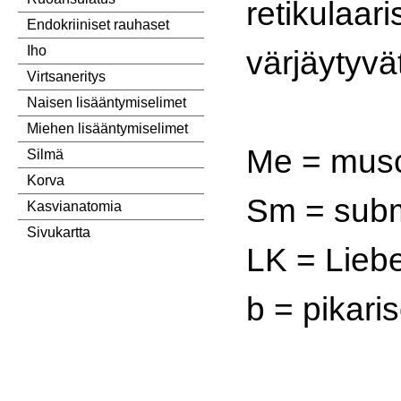
retikulaari
Endokriiniset rauhaset
Iho
värjäytyvä
Virtsaneritys
Naisen lisääntymiselimet
Miehen lisääntymiselimet
Me = musc
Silmä
Korva
Sm = sub
Kasvianatomia
Sivukartta
LK = Liebe
b = pikaris