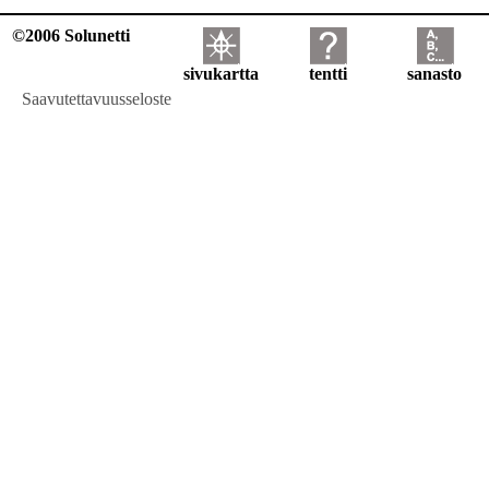
©2006 Solunetti
sivukartta
tentti
sanasto
Saavutettavuusseloste