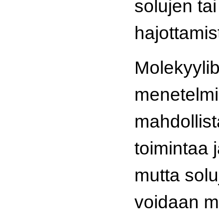
solujen ta
hajottamis
Molekyylibi
menetelmi
mahdollist
toimintaa 
mutta solu
voidaan 