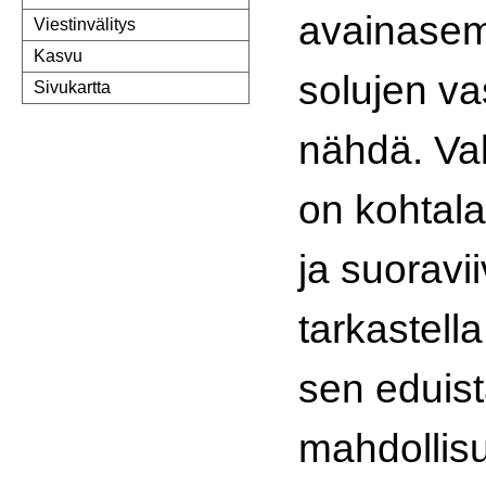
avainasem
Viestinvälitys
Kasvu
solujen va
Sivukartta
nähdä. Va
on kohtal
ja suoravi
tarkastella
sen eduis
mahdollis