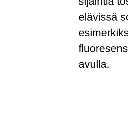
sijaintia to
elävissä s
esimerkiks
fluoresen
avulla.