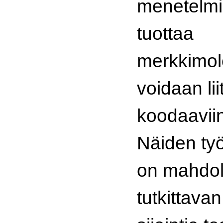
menetelmi
tuottaa
merkkimole
voidaan lii
koodaaviin
Näiden työ
on mahdoll
tutkittava