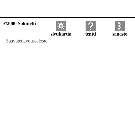
©2006 Solunetti
sivukartta
tentti
sanasto
Saavutettavuusseloste