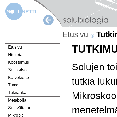
Etusivu
Tutk
TUTKIM
Etusivu
Historia
Koostumus
Solujen to
Solukalvo
Kalvokierto
tutkia lukui
Tuma
Mikroskoo
Tukiranka
Metabolia
menetelmä
Soluväliaine
Mikrobit