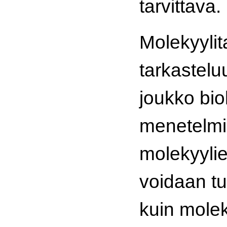
tarvittava.
Molekyyli
tarkastel
joukko bio
menetelmiä
molekyyli
voidaan tu
kuin molek