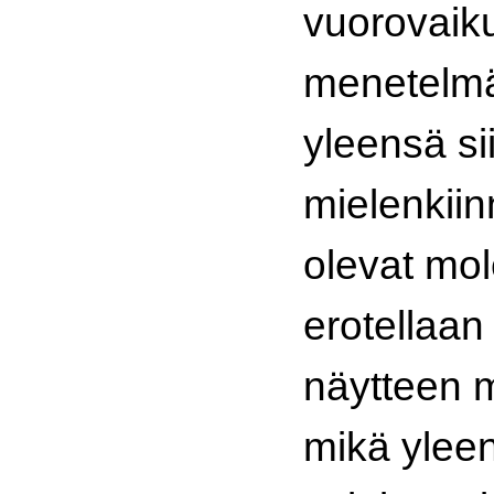
vuorovaik
menetelmä
yleensä si
mielenkii
olevat mol
erotellaan
näytteen m
mikä yleen