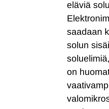
eläviä solu
Elektronim
saadaan k
solun sisäi
soluelimiä
on huomat
vaativampi
valomikro