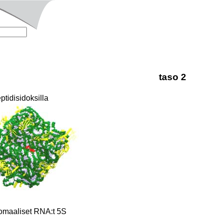
taso 2
ptidisidoksilla
somaaliset RNA:t 5S