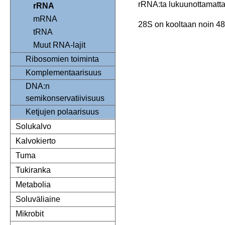
rRNA:ta lukuunottamatt
rRNA
mRNA
28S on kooltaan noin 4
tRNA
Muut RNA-lajit
Ribosomien toiminta
Komplementaarisuus
DNA:n
semikonservatiivisuus
Ketjujen polaarisuus
Solukalvo
Kalvokierto
Tuma
Tukiranka
Metabolia
Soluväliaine
Mikrobit