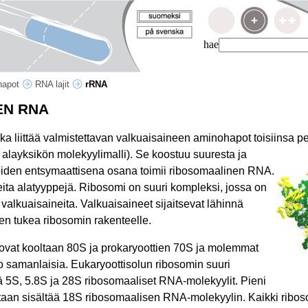
hae
ihapot
RNA lajit
rRNA
EN RNA
a liittää valmistettavan valkuaisaineen aminohapot toisiinsa
pe
alayksikön molekyylimalli). Se koostuu suuresta ja
joiden entsymaattisena osana toimii ribosomaalinen RNA.
ta alatyyppejä. Ribosomi on suuri kompleksi, jossa on
 valkuaisaineita. Valkuaisaineet sijaitsevat lähinnä
en tukea ribosomin rakenteelle.
 ovat kooltaan 80S ja prokaryoottien 70S ja molemmat
o samanlaisia. Eukaryoottisolun ribosomin suuri
ä 5S, 5.8S ja 28S ribosomaaliset RNA-molekyylit. Pieni
taan sisältää 18S ribosomaalisen RNA-molekyylin. Kaikki ribo