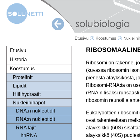
Etusivu
Koostumus
Nukleiin
RIBOSOMAALIN
Etusivu
Historia
Ribosomi on rakenne, jok
Koostumus
(kuvassa ribosomin ison 
Proteiinit
pienestä alayksiköstä, 
Ribosomi-RNA:ta on usei
Lipidit
rRNA:n lisäksi runsaasti
Hiilihydraatit
ribosomin reunoilla anta
Nukleiinihapot
DNA:n nukleotidit
Eukaryoottien ribosomit
RNA:n nukleotidit
ovat rakenteeltaan melk
alayksikkö (60S) sisältä
RNA lajit
alayksikkö (40S) puoles
hnRNA