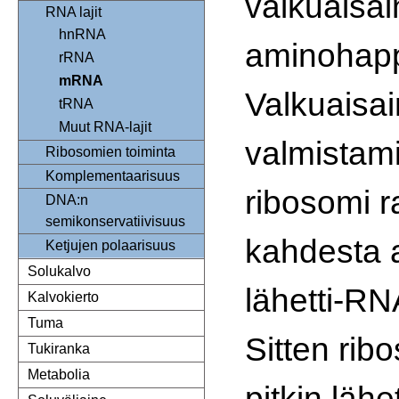
valkuaisa
RNA lajit
hnRNA
aminohapp
rRNA
mRNA
Valkuaisa
tRNA
Muut RNA-lajit
valmistam
Ribosomien toiminta
Komplementaarisuus
ribosomi 
DNA:n
semikonservatiivisuus
kahdesta 
Ketjujen polaarisuus
Solukalvo
lähetti-R
Kalvokierto
Tuma
Sitten rib
Tukiranka
Metabolia
pitkin lähe