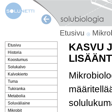
Etusivu
Mikro
KASVU 
Etusivu
Historia
LISÄÄN
Koostumus
Solukalvo
Mikrobio
Kalvokierto
Tuma
määritellä
Tukiranka
Metabolia
solulukum
Soluväliaine
Mikrobit