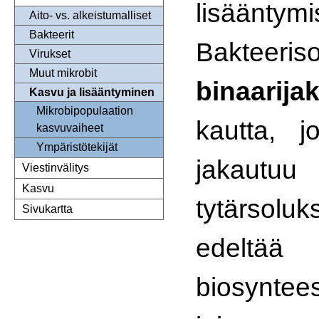
lisääntymi
Aito- vs. alkeistumalliset
Bakteerit
Bakteeris
Virukset
Muut mikrobit
binaarija
Kasvu ja lisääntyminen
Mikrobipopulaation
kautta, j
kasvuvaiheet
Ympäristötekijät
jakaut
Viestinvälitys
Kasvu
tytärsoluk
Sivukartta
edelt
biosyntees