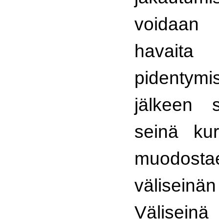
voidaan
havai
pidentym
jälkeen 
seinä kur
muodo
välisei
Välisein