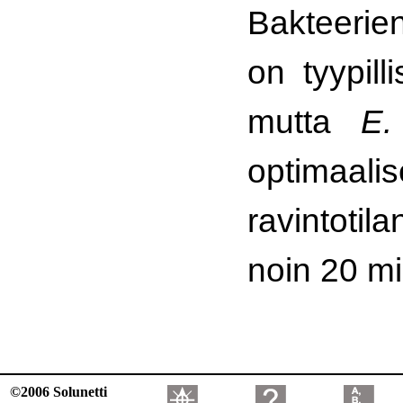
Bakteerie
on tyypilli
mutta
E.
optimaali
ravintoti
noin 20 mi
©2006 Solunetti