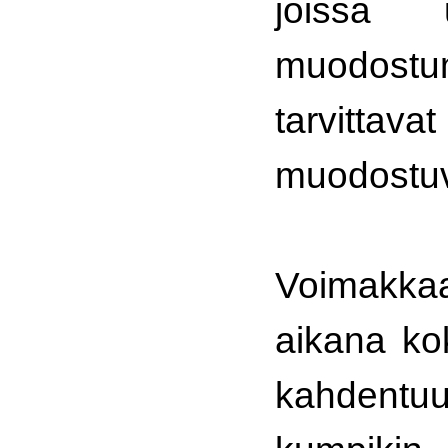
joissa 
muodostu
tarvittav
muodostuv
Voimakka
aikana ko
kahdentu