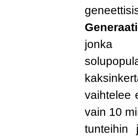
geneettis
Generaati
jonka
solupopula
kaksinkert
vaihtelee 
vain 10 mi
tunteihin 