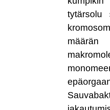
kumpik
tytärsolu
kromosomi
määr
makromole
monome
epäorgaa
Sauvaba
jakaut