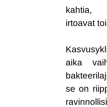
kahtia, 
irtoavat to
Kasvusykl
aika vaih
bakteerila
se on riip
ravinno