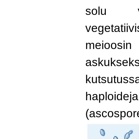
solu 
vegetatiivi
meioosi
askukse
kutsutus
haploidej
(ascospor