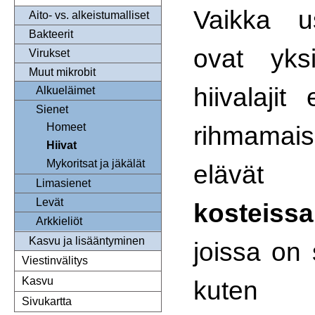
Vaikka u
Aito- vs. alkeistumalliset
Bakteerit
ovat yksi
Virukset
Muut mikrobit
hiivalajit
Alkueläimet
Sienet
rihmama
Homeet
Hiivat
Mykoritsat ja jäkälät
elävät
Limasienet
Levät
kosteissa
Arkkieliöt
Kasvu ja lisääntyminen
joissa on 
Viestinvälitys
Kasvu
kuten 
Sivukartta