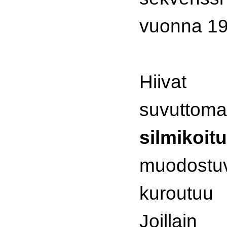
vuonna 19
Hiivat 
suvuttoma
silmikoit
muodost
kuroutuu 
Joillain