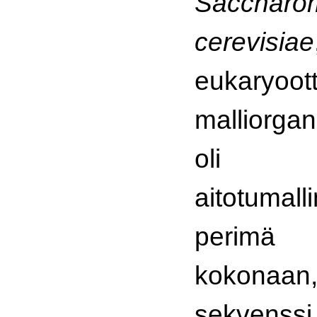
Saccharo
cerevisiae
eukaryoott
malliorgan
oli e
aitotumall
perimä 
kokona
sekvenss