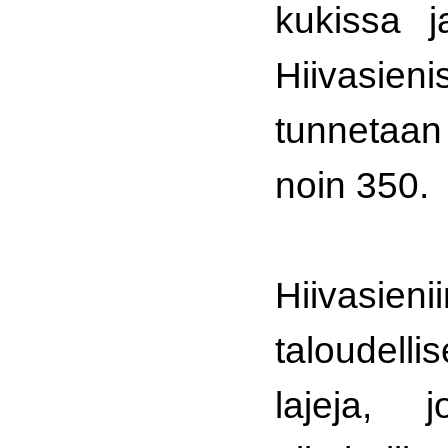
kukissa j
Hiivasieni
tunnetaan 
noin 350.
Hiivasieni
taloudelli
lajeja, j