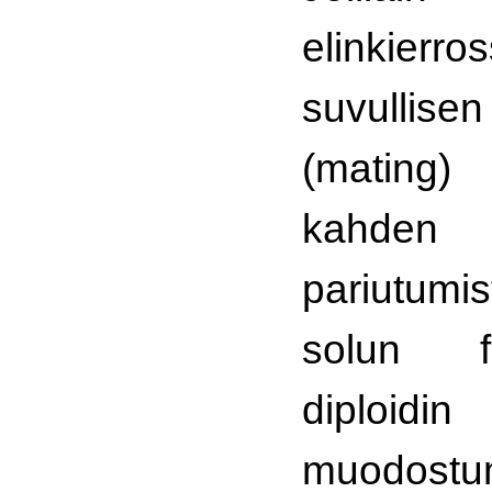
elinkie
suvullise
(mating) 
kah
pariutumi
solun f
diploid
muodostum