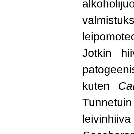
alkoholiju
valmis
leipomoteo
Jotkin hi
patogeeni
kuten
Ca
Tunnetuin 
leivinhiiva