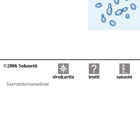
©2006 Solunetti
sivukartta
tentti
sanasto
Saavutettavuusseloste