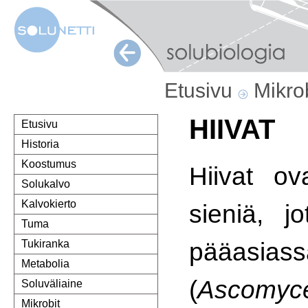
Etusivu
Mikro
HIIVAT
Etusivu
Historia
Koostumus
Hiivat o
Solukalvo
Kalvokierto
sieniä, jo
Tuma
pääasiass
Tukiranka
Metabolia
(
Ascomyc
Soluväliaine
Mikrobit