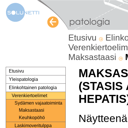
Etusivu
Elink
Verenkiertoeli
Maksastaasi
MAKSAS
Etusivu
Yleispatologia
(STASIS
Elinkohtainen patologia
HEPATIS
Verenkiertoelimet
Sydämen vajaatoiminta
Maksastaasi
Näytteenä
Keuhkopöhö
Laskimoveritulppa