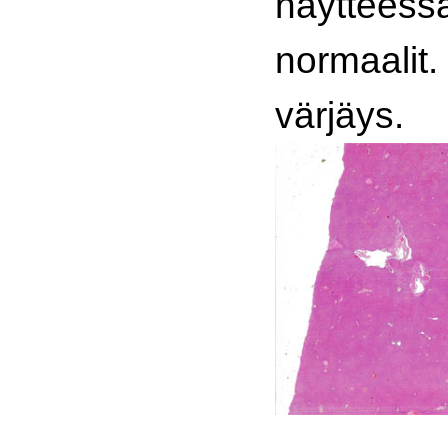
näytteess
normaalit.
värjäys.