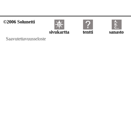
©2006 Solunetti
sivukartta
tentti
sanasto
Saavutettavuusseloste