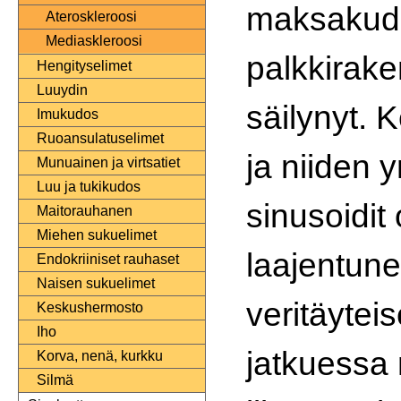
maksakudo
Ateroskleroosi
Mediaskleroosi
palkkirake
Hengityselimet
Luuydin
säilynyt. 
Imukudos
Ruoansulatuselimet
ja niiden y
Munuainen ja virtsatiet
Luu ja tukikudos
sinusoidit
Maitorauhanen
Miehen sukuelimet
laajentune
Endokriiniset rauhaset
Naisen sukuelimet
veritäyteis
Keskushermosto
Iho
jatkuessa
Korva, nenä, kurkku
Silmä