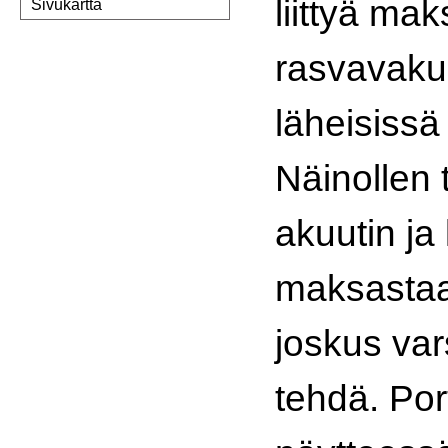
liittyä ma
Sivukartta
rasvavakuo
läheisissä
Näinollen 
akuutin ja
maksastaas
joskus var
tehdä. Por