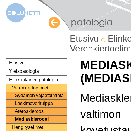
Etusivu
Elink
Verenkiertoeli
MEDIAS
Etusivu
Yleispatologia
(MEDIAS
Elinkohtainen patologia
Verenkiertoelimet
Mediaskler
Sydämen vajaatoiminta
Laskimoveritulppa
valtimon
Ateroskleroosi
Mediaskleroosi
kovetustaud
Hengityselimet