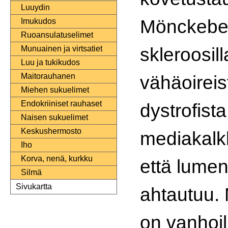
Luuydin
Mönckebe
Imukudos
Ruoansulatuselimet
skleroosill
Munuainen ja virtsatiet
Luu ja tukikudos
vähäoireis
Maitorauhanen
Miehen sukuelimet
Endokriiniset rauhaset
dystrofista
Naisen sukuelimet
Keskushermosto
mediakalk
Iho
Korva, nenä, kurkku
että lumen
Silmä
Sivukartta
ahtautuu.
on vanhoil