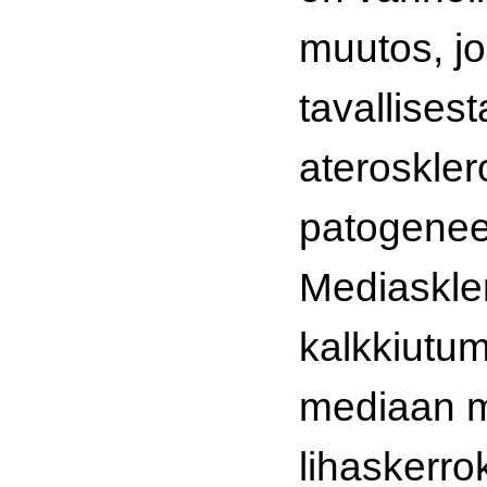
muutos, j
tavallisest
ateroskler
patogenee
Mediaskle
kalkkiutum
mediaan 
lihaskerr