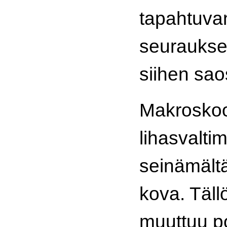
tapahtuvan
seurauksen
siihen sao
Makroskoo
lihasvalti
seinämältä
kova. Täll
muuttuu po