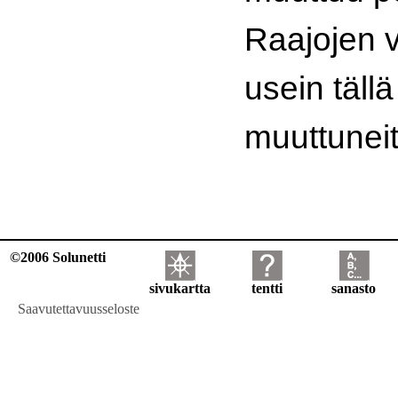
Raajojen v
usein täll
muuttuneit
©2006 Solunetti
sivukartta
tentti
sanasto
Saavutettavuusseloste