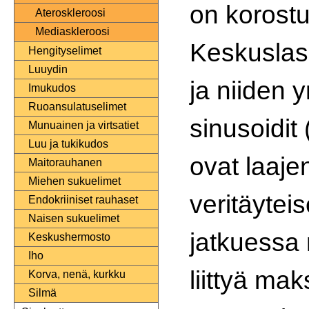
on korostu
Ateroskleroosi
Mediaskleroosi
Keskuslas
Hengityselimet
Luuydin
ja niiden y
Imukudos
Ruoansulatuselimet
sinusoidit 
Munuainen ja virtsatiet
Luu ja tukikudos
ovat laaje
Maitorauhanen
Miehen sukuelimet
veritäyteis
Endokriiniset rauhaset
Naisen sukuelimet
jatkuessa
Keskushermosto
Iho
liittyä ma
Korva, nenä, kurkku
Silmä