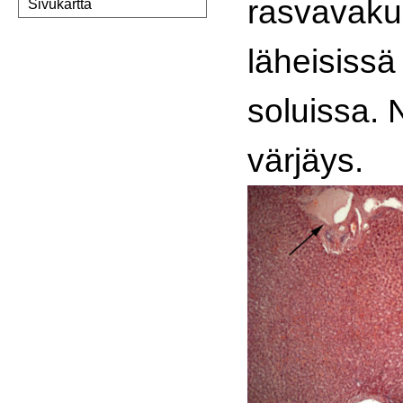
rasvavakuo
Sivukartta
läheisissä
soluissa. 
värjäys.