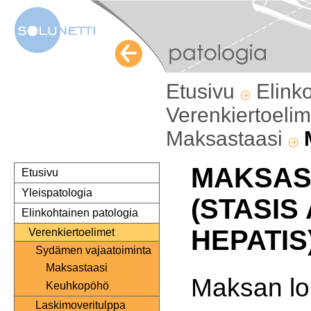
Etusivu
Elink
Verenkiertoeli
Maksastaasi
MAKSAS
Etusivu
Yleispatologia
(STASIS
Elinkohtainen patologia
HEPATIS
Verenkiertoelimet
Sydämen vajaatoiminta
Maksastaasi
Maksan lo
Keuhkopöhö
Laskimoveritulppa