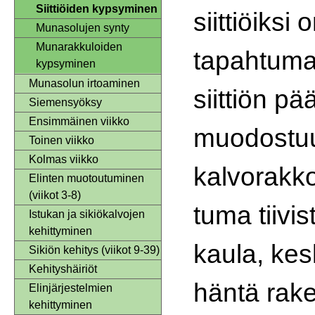
Siittiöiden kypsyminen
siittiöiksi 
Munasolujen synty
Munarakkuloiden
tapahtuma
kypsyminen
Munasolun irtoaminen
siittiön p
Siemensyöksy
Ensimmäinen viikko
muodostuu
Toinen viikko
Kolmas viikko
kalvorakko
Elinten muotoutuminen
(viikot 3-8)
tuma tiivist
Istukan ja sikiökalvojen
kehittyminen
kaula, kes
Sikiön kehitys (viikot 9-39)
Kehityshäiriöt
häntä rake
Elinjärjestelmien
kehittyminen