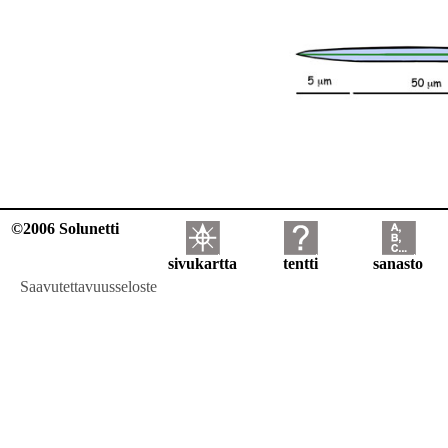
©2006 Solunetti
sivukartta
tentti
sanasto
Saavutettavuusseloste