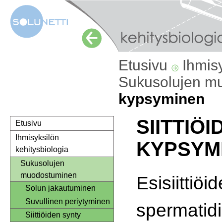
Etusivu
Ihmis
Sukusolujen m
kypsyminen
SIITTIÖI
Etusivu
Ihmisyksilön
KYPSYM
kehitysbiologia
Sukusolujen
muodostuminen
Esisiittiöid
Solun jakautuminen
Suvullinen periytyminen
spermatid
Siittiöiden synty