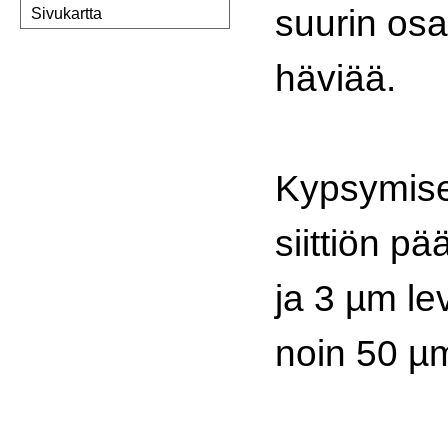
suurin osa
Sivukartta
häviää.
Kypsymise
siittiön p
ja 3 µm le
noin 50 µm