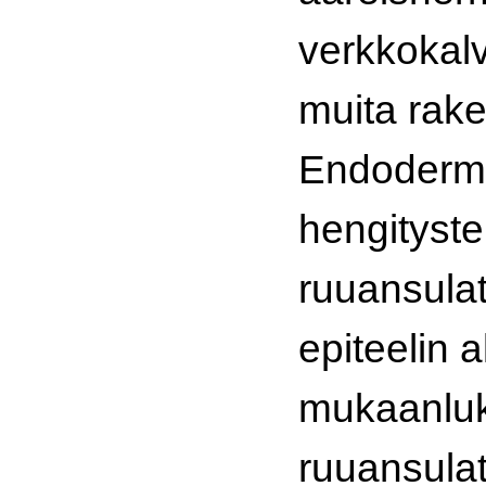
verkkokalv
muita rake
Endoderm
hengityste
ruuansula
epiteelin 
mukaanlu
ruuansula