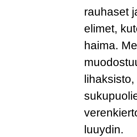
rauhaset ja
elimet, ku
haima. Me
muodostuu
lihaksisto, 
sukupuoliel
verenkiert
luuydin.