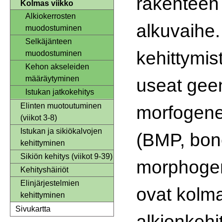
rakenteen
Kolmas viikko
Alkiokerrosten
alkuvaihe
muodostuminen
Selkäjänteen
kehittymis
muodostuminen
Kehon akseleiden
määräytyminen
useat geeni
Istukan jatkokehitys
Elinten muotoutuminen
morfogenee
(viikot 3-8)
Istukan ja sikiökalvojen
(BMP, bon
kehittyminen
Sikiön kehitys (viikot 9-39)
morphogen
Kehityshäiriöt
Elinjärjestelmien
ovat kolm
kehittyminen
Sivukartta
alkionkeh