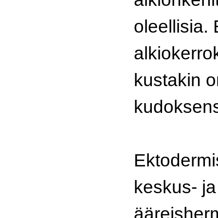
oleellisia. 
alkiokerro
kustakin o
kudoksen
Ektodermis
keskus- ja
ääreisher