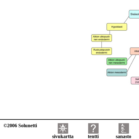
©2006 Solunetti
sivukartta
tentti
sanasto