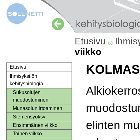
Etusivu
Ihmis
viikko
KOLMAS
Etusivu
Ihmisyksilön
kehitysbiologia
Alkiokerro
Sukusolujen
muodostuminen
muodostu
Munasolun irtoaminen
Siemensyöksy
elinten m
Ensimmäinen viikko
Toinen viikko