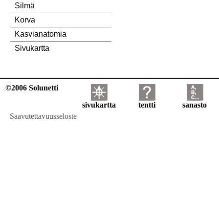
Silmä
Korva
Kasvianatomia
Sivukartta
©2006 Solunetti
sivukartta
tentti
sanasto
Saavutettavuusseloste