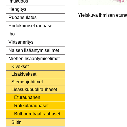
Imukudos
Hengitys
Yleiskuva ihmisen etura
Ruoansulatus
Endokriiniset rauhaset
Iho
Virtsaneritys
Naisen lisääntymiselimet
Miehen lisääntymiselimet
Kivekset
Lisäkivekset
Siemenjohtimet
Lisäsukupuolirauhaset
Eturauhanen
Rakkularauhaset
Bulbouretraalirauhaset
Siitin