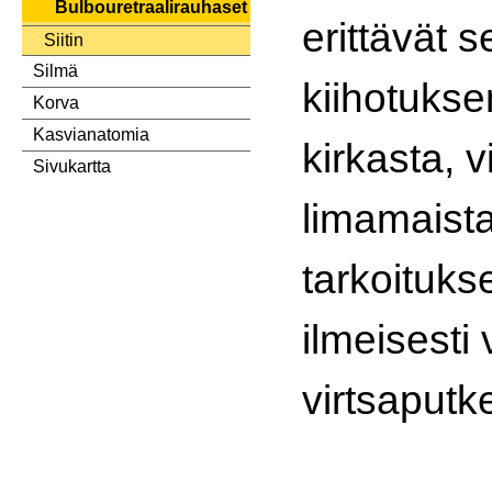
Bulbouretraalirauhaset
erittävät 
Siitin
Silmä
kiihotukse
Korva
Kasvianatomia
kirkasta, v
Sivukartta
limamaista
tarkoituks
ilmeisesti 
virtsaputk