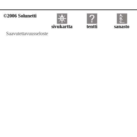
©2006 Solunetti
sivukartta
tentti
sanasto
Saavutettavuusseloste