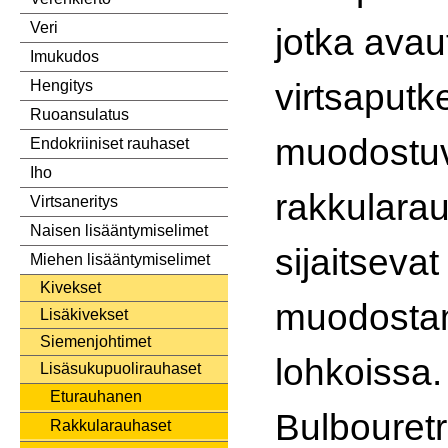
Veri
jotka avaut
Imukudos
virtsaputk
Hengitys
Ruoansulatus
muodostuv
Endokriiniset rauhaset
Iho
rakkularau
Virtsaneritys
Naisen lisääntymiselimet
sijaitseva
Miehen lisääntymiselimet
Kivekset
muodosta
Lisäkivekset
Siemenjohtimet
lohkoissa.
Lisäsukupuolirauhaset
Eturauhanen
Bulbouretr
Rakkularauhaset