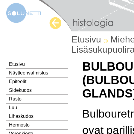
Etusivu
Miehe
Lisäsukupuolir
BULBOU
Etusivu
Näytteenvalmistus
(BULBO
Epiteelit
GLANDS
Sidekudos
Rusto
Luu
Bulbouretr
Lihaskudos
Hermosto
ovat parill
Verenkierto