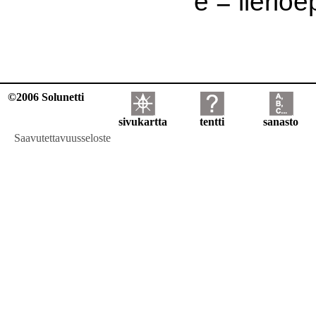
e = lieriöep
©2006 Solunetti
sivukartta
tentti
sanasto
Saavutettavuusseloste