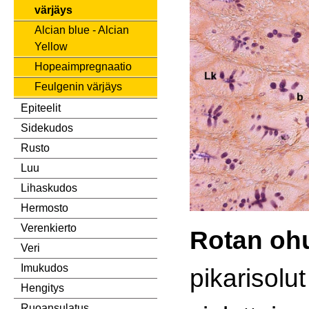
värjäys
Alcian blue - Alcian
Yellow
Hopeaimpregnaatio
Feulgenin värjäys
Epiteelit
Sidekudos
Rusto
Luu
Lihaskudos
Hermosto
Verenkierto
Rotan oh
Veri
Imukudos
pikarisolu
Hengitys
Ruoansulatus