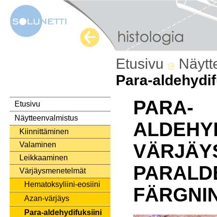
Etusivu
Näytt
Para-aldehydif
PARA-
Etusivu
Näytteenvalmistus
ALDEHYD
Kiinnittäminen
Valaminen
VÄRJÄY
Leikkaaminen
PARALD
Värjäysmenetelmät
Hematoksyliini-eosiini
FÄRGNI
Azan-värjäys
Para-aldehydifuksiini