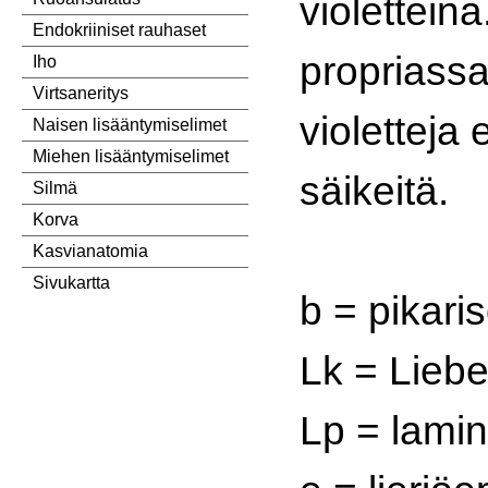
violettein
Endokriiniset rauhaset
propriassa
Iho
Virtsaneritys
violetteja 
Naisen lisääntymiselimet
Miehen lisääntymiselimet
säikeitä.
Silmä
Korva
Kasvianatomia
Sivukartta
b = pikaris
Lk = Liebe
Lp = lamin