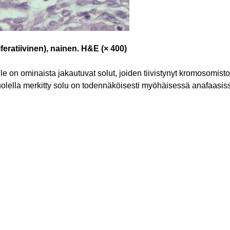
iferatiivinen), nainen. H&E (× 400)
elle on ominaista jakautuvat solut, joiden tiivistynyt kromosomis
uolella merkitty solu on todennäköisesti myöhäisessä anafaasi