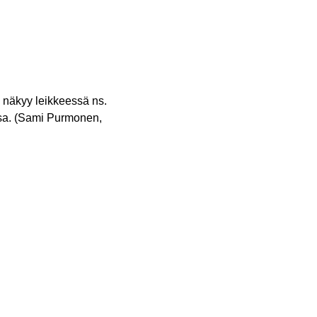
to näkyy leikkeessä ns.
ssa. (Sami Purmonen,