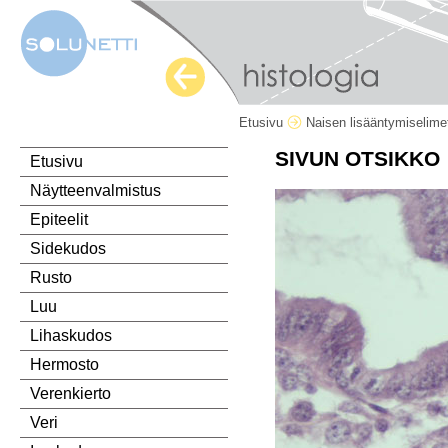
Etusivu
Naisen lisääntymiselim
SIVUN OTSIKKO
Etusivu
Näytteenvalmistus
Epiteelit
Sidekudos
Rusto
Luu
Lihaskudos
Hermosto
Verenkierto
Veri