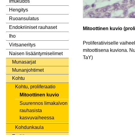
Imukudos
Hengitys
Ruoansulatus
Endokriiniset rauhaset
Mitoottinen kuvio (prol
Iho
Proliferatiiviselle vaihe
Virtsaneritys
mitoottisena kuviona. N
Naisen lisääntymiselimet
TaY)
Munasarjat
Munanjohtimet
Kohtu
Kohtu, proliferaatio
Mitoottinen kuvio
Suurennos limakalvon
rauhasista
kasvuvaiheessa
Kohdunkaula