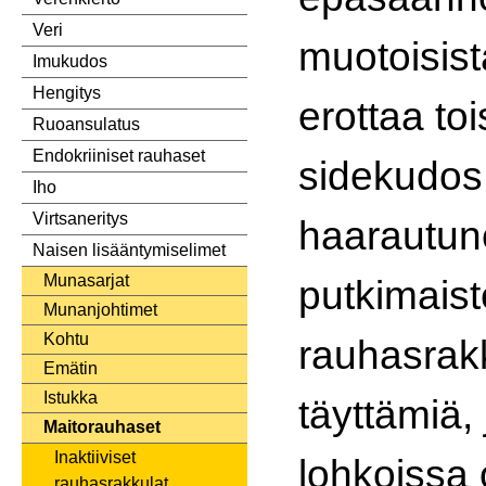
Veri
muotoisista
Imukudos
Hengitys
erottaa to
Ruoansulatus
Endokriiniset rauhaset
sidekudos
Iho
Virtsaneritys
haarautun
Naisen lisääntymiselimet
Munasarjat
putkimais
Munanjohtimet
Kohtu
rauhasrak
Emätin
Istukka
täyttämiä, 
Maitorauhaset
Inaktiiviset
lohkoissa
rauhasrakkulat