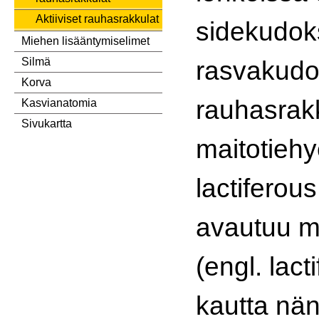
Aktiiviset rauhasrakkulat
sidekudok
Miehen lisääntymiselimet
rasvakudo
Silmä
Korva
rauhasrak
Kasvianatomia
Sivukartta
maitotiehy
lactiferous
avautuu 
(engl. lact
kautta nän