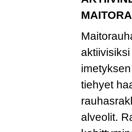
MAITOR
Maitorauh
aktiivisiks
imetyksen 
tiehyet ha
rauhasrakk
alveolit.