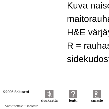
Kuva naise
maitorauh
H&E värjä
R = rauhas
sidekudos
©2006 Solunetti
sivukartta
tentti
sanasto
Saavutettavuusseloste