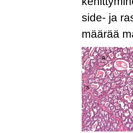
kehittymi
side- ja 
määrää ma