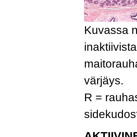
Kuvassa n
inaktiivista
maitorauh
värjäys.
R = rauhas
sidekudos
AKTIIVIN