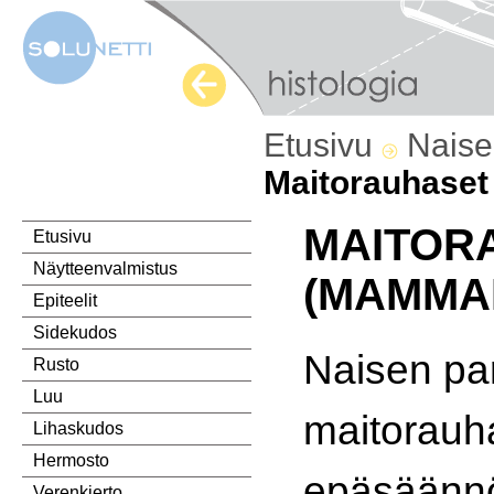
Etusivu
Naise
Maitorauhaset
MAITOR
Etusivu
Näytteenvalmistus
(MAMMA
Epiteelit
Sidekudos
Naisen pari
Rusto
Luu
maitorauh
Lihaskudos
Hermosto
epäsäännö
Verenkierto