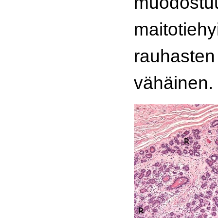
muodostu
maitotiehyi
rauhasten
vähäinen.