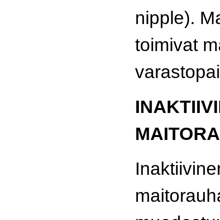
nipple). 
toimivat 
varastopa
INAKTIIV
MAITOR
Inaktiivine
maitorau