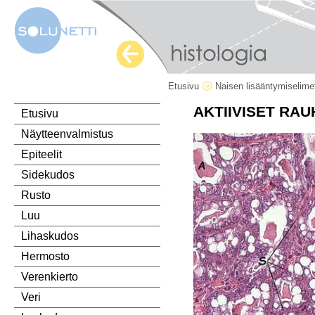
Etusivu
Naisen lisääntymiselim
AKTIIVISET RA
Etusivu
Näytteenvalmistus
Epiteelit
Sidekudos
Rusto
Luu
Lihaskudos
Hermosto
Verenkierto
Veri