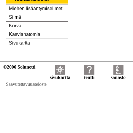
Miehen lisääntymiselimet
Silmä
Korva
Kasvianatomia
Sivukartta
©2006 Solunetti
sivukartta
tentti
sanasto
Saavutettavuusseloste