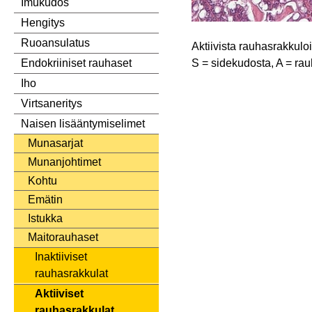
Imukudos
Hengitys
Ruoansulatus
Aktiivista rauhasrakkulo
S = sidekudosta, A = ra
Endokriiniset rauhaset
Iho
Virtsaneritys
Naisen lisääntymiselimet
Munasarjat
Munanjohtimet
Kohtu
Emätin
Istukka
Maitorauhaset
Inaktiiviset
rauhasrakkulat
Aktiiviset
rauhasrakkulat