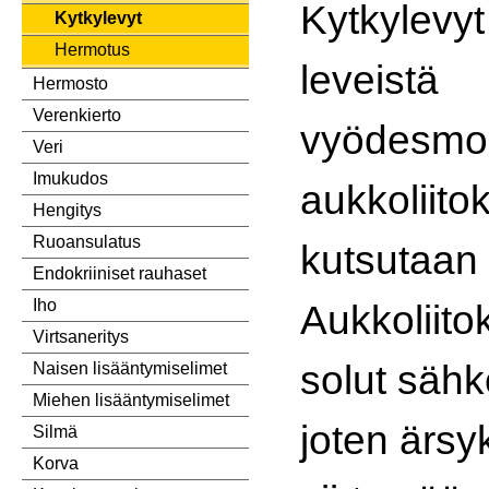
Kytkylevyt
Kytkylevyt
Hermotus
leveistä
Hermosto
Verenkierto
vyödesmos
Veri
Imukudos
aukkoliitok
Hengitys
Ruoansulatus
kutsutaan 
Endokriiniset rauhaset
Iho
Aukkoliitok
Virtsaneritys
solut sähkö
Naisen lisääntymiselimet
Miehen lisääntymiselimet
joten ärs
Silmä
Korva