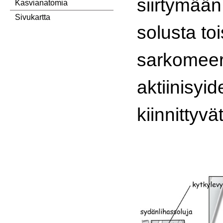
siirtymää
Kasvianatomia
Sivukartta
solusta to
sarkomeer
aktiinisyi
kiinnittyvä