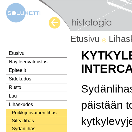
Etusivu
Liha
KYTKYLE
Etusivu
Näytteenvalmistus
INTERCA
Epiteelit
Sidekudos
Sydänlihass
Rusto
Luu
päistään t
Lihaskudos
Poikkijuovainen lihas
kytkylevyj
Sileä lihas
Sydänlihas