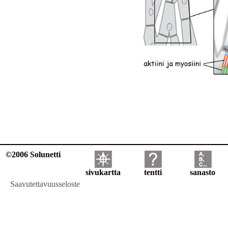
©2006 Solunetti
sivukartta
tentti
sanasto
Saavutettavuusseloste