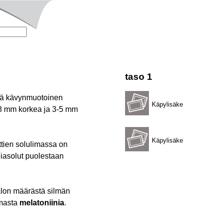
taso 1
ä kävynmuotoinen
Käpylisäke
-8 mm korkea ja 3-5 mm
Käpylisäke
ttien solulimassa on
gliasolut puolestaan
alon määrästä silmän
amasta
melatoniinia
.