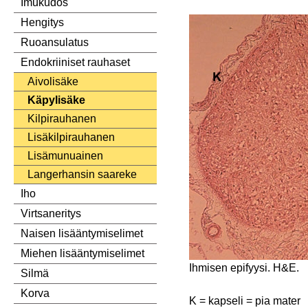
Imukudos
Hengitys
Ruoansulatus
Endokriiniset rauhaset
Aivolisäke
Käpylisäke
Kilpirauhanen
Lisäkilpirauhanen
Lisämunuainen
Langerhansin saareke
Iho
Virtsaneritys
Naisen lisääntymiselimet
Miehen lisääntymiselimet
Ihmisen epifyysi. H&E.
Silmä
Korva
K = kapseli = pia mater