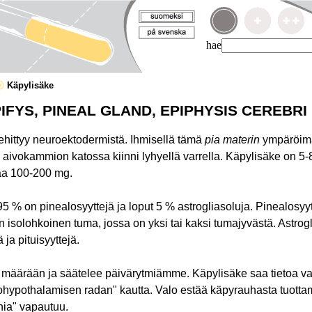
hae
Käpylisäke
IFYS, PINEAL GLAND, EPIPHYSIS CEREBRI
kehittyy neuroektodermistä. Ihmisellä tämä
pia materin
ympäröim
ivokammion katossa kiinni lyhyellä varrella. Käpylisäke on 5
naa 100-200 mg.
5 % on pinealosyyttejä ja loput 5 % astrogliasoluja. Pinealosyy
 on isolohkoinen tuma, jossa on yksi tai kaksi tumajyvästä. Astro
 ja pituisyyttejä.
 määrään ja säätelee päivärytmiämme. Käpylisäke saa tietoa v
inohypothalamisen radan" kautta. Valo estää käpyrauhasta tuott
nia" vapautuu.