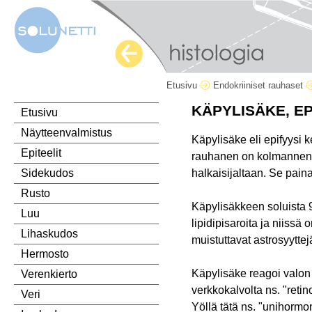
Etusivu
Endokriiniset rauhaset
KÄPYLISÄKE, EP
Etusivu
Näytteenvalmistus
Käpylisäke eli epifyysi 
Epiteelit
rauhanen on kolmannen a
halkaisijaltaan. Se pai
Sidekudos
Rusto
Käpylisäkkeen soluista 9
Luu
lipidipisaroita ja niissä
Lihaskudos
muistuttavat astrosyyttejä
Hermosto
Käpylisäke reagoi valon
Verenkierto
verkkokalvolta ns. "ret
Veri
Yöllä tätä ns. "unihormo