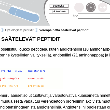
hae
t
Fysiologiset peptidit
Verenpainetta säätelevät peptidit
 SÄÄTELEVÄT PEPTIDIT
sallistuu joukko peptidejä, kuten angiotensiini (10 aminohappo
ne kysteiinien välityksellä), endoteliini (21 aminohappoa) ja b
erulaariset solut tuottavat ja varastoivat valkuaisainetta nimelt
unuaisesta vapautuu verenkiertoon proreniinin aktiivista muoto
 angiotensinogeenistä angiotensiiniä. Angiotensiini puolestaan 