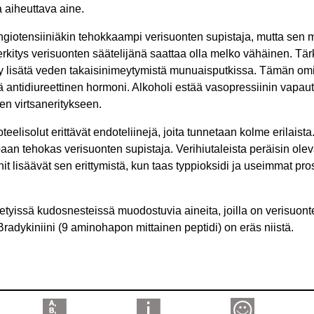
 aiheuttava aine.
angiotensiiniäkin tehokkaampi verisuonten supistaja, mutta sen
merkitys verisuonten säätelijänä saattaa olla melko vähäinen. T
y lisätä veden takaisinimeytymistä munuaisputkissa. Tämän omi
 antidiureettinen hormoni. Alkoholi estää vasopressiinin vapau
en virtsaneritykseen.
elisolut erittävät endoteliinejä, joita tunnetaan kolme erilaista
aan tehokas verisuonten supistaja. Verihiutaleista peräisin oleva
init lisäävät sen erittymistä, kun taas typpioksidi ja useimmat pro
 tietyissä kudosnesteissä muodostuvia aineita, joilla on verisuon
radykiniini (9 aminohapon mittainen peptidi) on eräs niistä.