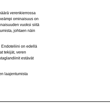
 määrä verenkierrossa
ärkeämpi ominaisuus on
naisuuden vuoksi siitä
tumista, johtaen näin
. Endoteliini on edellä
t tekijät, veren
staglandiinit estävät
ten laajentumista