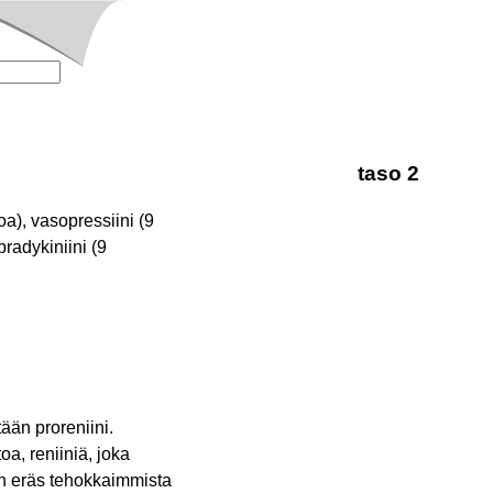
taso 2
a), vasopressiini (9
radykiniini (9
ään proreniini.
a, reniiniä, joka
on eräs tehokkaimmista