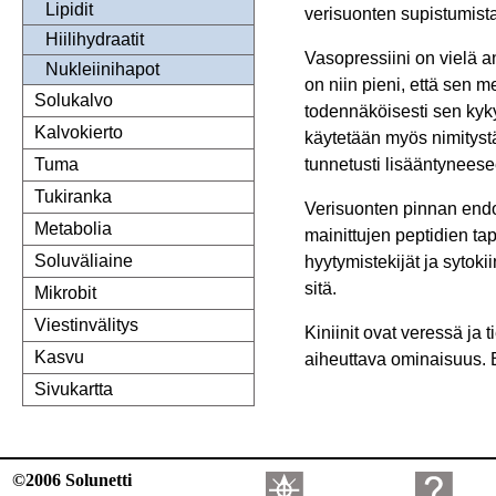
Lipidit
verisuonten supistumista
Hiilihydraatit
Vasopressiini on vielä 
Nukleiinihapot
on niin pieni, että sen 
Solukalvo
todennäköisesti sen kyk
Kalvokierto
käytetään myös nimitystä
tunnetusti lisääntyneese
Tuma
Tukiranka
Verisuonten pinnan endote
Metabolia
mainittujen peptidien tap
Soluväliaine
hyytymistekijät ja sytoki
sitä.
Mikrobit
Viestinvälitys
Kiniinit ovat veressä ja
Kasvu
aiheuttava ominaisuus. B
Sivukartta
©2006 Solunetti