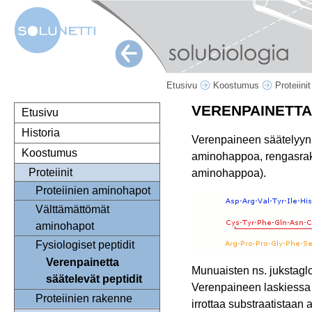
Etusivu
Koostumus
Proteiini
VERENPAINETTA
Etusivu
Historia
Verenpaineen säätelyyn o
Koostumus
aminohappoa, rengasraken
Proteiinit
aminohappoa).
Proteiinien aminohapot
Välttämättömät
aminohapot
Fysiologiset peptidit
Verenpainetta
Munuaisten ns. jukstaglom
säätelevät peptidit
Verenpaineen laskiessa m
Proteiinien rakenne
irrottaa substraatistaan