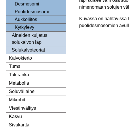
läpi kulkee vain osa suo
Desmosomi
nimenomaan solujen välist
Puolidesmosomi
Kuvassa on nähtävissä kah
Aukkoliitos
puolidesmosomien avulla
Kytkylevy
Aineiden kuljetus
solukalvon läpi
Solukalvoteoriat
Kalvokierto
Tuma
Tukiranka
Metabolia
Soluväliaine
Mikrobit
Viestinvälitys
Kasvu
Sivukartta