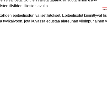
len sisällöstä. Solujen välistä tapahtuva vuotaminen estyy
en tiiviiden liitosten avulla.
den epiteelisolun väliset liitokset. Epiteelisolut kiinnittyvät li
 tyvikalvoon, jota kuvassa edustaa alareunan viininpunainen vi