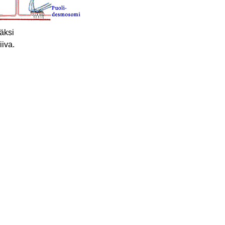
säksi
iva.