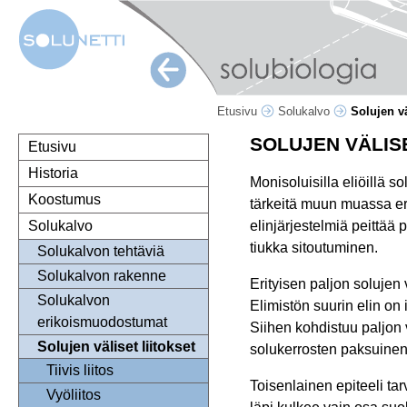
Etusivu
Solukalvo
Solujen vä
SOLUJEN VÄLIS
Etusivu
Historia
Monisoluisilla eliöillä s
Koostumus
tärkeitä muun muassa eri
elinjärjestelmiä peittää 
Solukalvo
tiukka sitoutuminen.
Solukalvon tehtäviä
Solukalvon rakenne
Erityisen paljon solujen v
Solukalvon
Elimistön suurin elin on 
erikoismuodostumat
Siihen kohdistuu paljon 
Solujen väliset liitokset
solukerrosten paksuinen
Tiivis liitos
Toisenlainen epiteeli tar
Vyöliitos