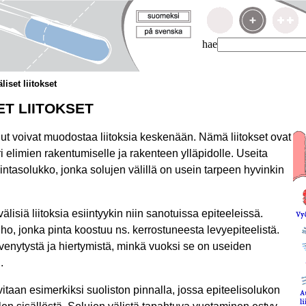
hae
liset liitokset
ET LIITOKSET
olut voivat muodostaa liitoksia keskenään. Nämä liitokset ovat
 elimien rakentumiselle ja rakenteen ylläpidolle. Useita
pintasolukko, jonka solujen välillä on usein tarpeen hyvinkin
älisiä liitoksia esiintyykin niin sanotuissa epiteeleissä.
iho, jonka pinta koostuu ns. kerrostuneesta levyepiteelistä.
venytystä ja hiertymistä, minkä vuoksi se on useiden
.
vitaan esimerkiksi suoliston pinnalla, jossa epiteelisolukon