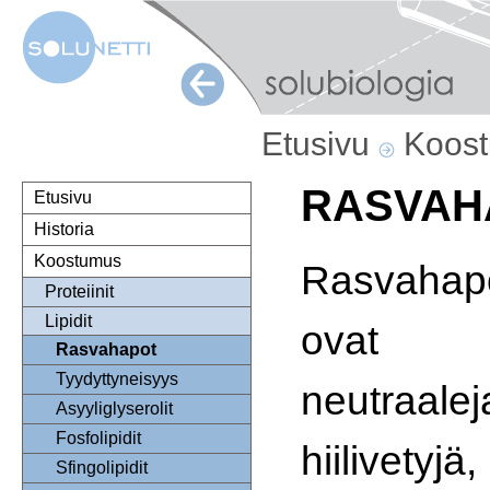
Etusivu
Koos
RASVAH
Etusivu
Historia
Koostumus
Rasvahap
Proteiinit
Lipidit
ovat
Rasvahapot
Tyydyttyneisyys
neutraalej
Asyyliglyserolit
Fosfolipidit
hiilivetyjä,
Sfingolipidit