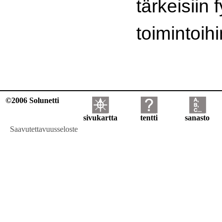
tärkeisiin 
toimintoihi
©2006 Solunetti
sivukartta
tentti
sanasto
Saavutettavuusseloste