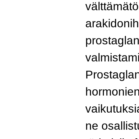
välttämätö
arakidoni
prostaglan
valmistami
Prostaglan
hormonien 
vaikutuksi
ne osallis