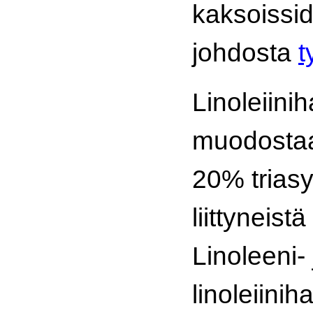
kaksoissi
johdosta
t
Linoleiini
muodostaa
20% triasy
liittyneist
Linoleeni- 
linoleiini