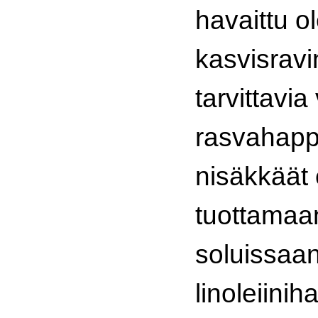
havaittu o
kasvisrav
tarvittavi
rasvahappo
nisäkkäät 
tuottamaan
soluissaan
linoleiini