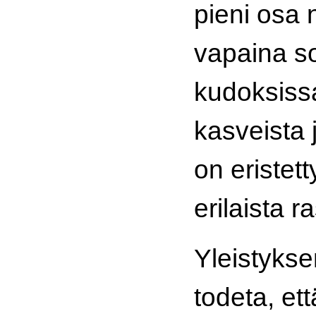
pieni osa n
vapaina so
kudoksissa
kasveista 
on eristett
erilaista 
Yleistyks
todeta, ett