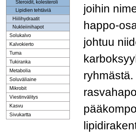
Steroidit, kolesteroli
joihin nim
Lipidien tehtäviä
Hiilihydraatit
happo-os
Nukleiinihapot
Solukalvo
johtuu nii
Kalvokierto
Tuma
karboksyy
Tukiranka
Metabolia
ryhmästä.
Soluväliaine
rasvahapot
Mikrobit
Viestinvälitys
pääkompon
Kasvu
Sivukartta
lipidiraken