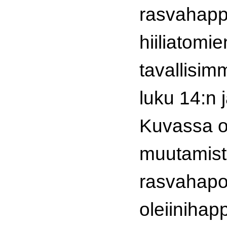
rasvahapp
hiiliatomi
tavallisimm
luku 14:n j
Kuvassa o
muutamist
rasvahapoi
oleiinihap