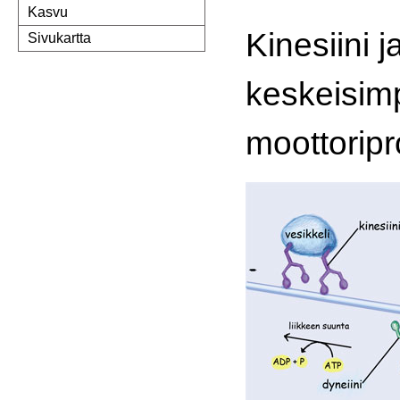
Kasvu
Kinesiini j
Sivukartta
keskeisimp
moottoripr