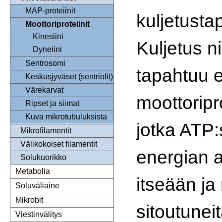
MAP-proteiinit
kuljetusta
Moottoriproteiinit
Kinesiini
Kuljetus ni
Dyneiini
Sentrosomi
tapahtuu e
Keskusjyväset (sentriolit)
Värekarvat
moottoripro
Ripset ja siimat
Kuva mikrotubuluksista
jotka ATP:
Mikrofilamentit
Välikokoiset filamentit
energian av
Solukuorikko
Metabolia
itseään ja 
Soluväliaine
Mikrobit
sitoutuneit
Viestinvälitys