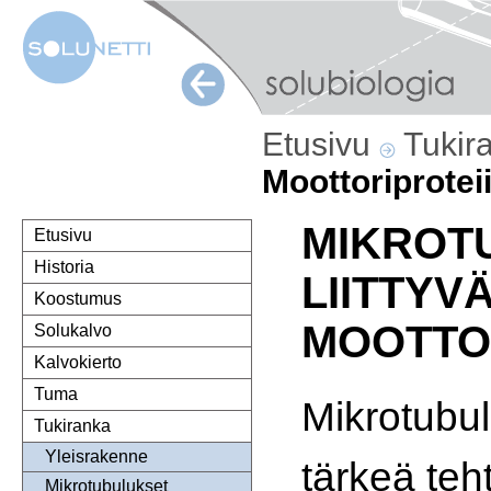
Etusivu
Tukir
Moottoriproteii
MIKROT
Etusivu
Historia
LIITTYV
Koostumus
MOOTTOR
Solukalvo
Kalvokierto
Tuma
Mikrotubul
Tukiranka
Yleisrakenne
tärkeä teh
Mikrotubulukset