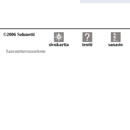
©2006 Solunetti
sivukartta
tentti
sanasto
Saavutettavuusseloste