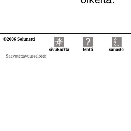
©2006 Solunetti
sivukartta
tentti
sanasto
Saavutettavuusseloste