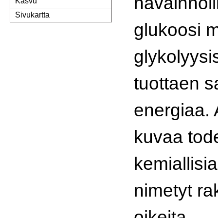
havainnoll
Kasvu
Sivukartta
glukoosi 
glykolyysi
tuottaen s
energiaa. 
kuvaa tode
kemiallisi
nimetyt ra
oikeita.