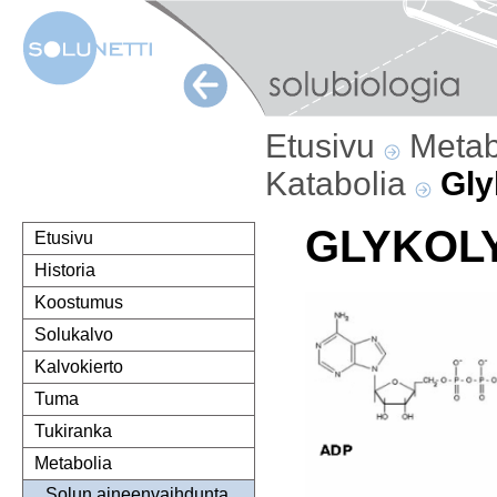
Etusivu
Metab
Katabolia
Gly
GLYKOL
Etusivu
Historia
Koostumus
Solukalvo
Kalvokierto
Tuma
Tukiranka
Metabolia
Solun aineenvaihdunta