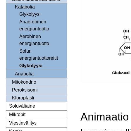
Katabolia
Glykolyysi
Anaerobinen
energiantuotto
Aerobinen
energiantuotto
Solun
energiantuottoreitit
Glykolyysi
Anabolia
Mitokondrio
Peroksisomi
Kloroplasti
Soluväliaine
Animaatio 
Mikrobit
Viestinvälitys